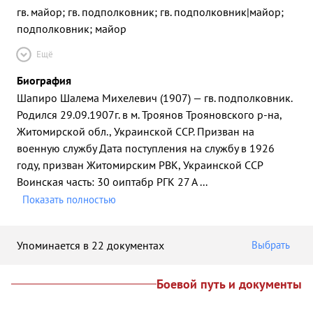
гв. майор; гв. подполковник; гв. подполковник|майор;
подполковник; майор
Ещё
Биография
Шапиро Шалема Михелевич (1907) — гв. подполковник.
Родился 29.09.1907г. в м. Троянов Трояновского р-на,
Житомирской обл., Украинской ССР. Призван на
военную службу Дата поступления на службу в 1926
году, призван Житомирским РВК, Украинской ССР
Воинская часть: 30 оиптабр РГК 27 А
...
Показать полностью
Упоминается в 22 документах
Выбрать
Боевой путь и документы