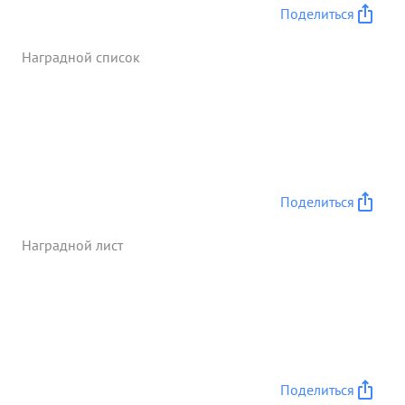
деятельностью завершившейся овладением
Поделиться
городом Чехослов акии ВР по. ...»
Наградной список
Поделиться
Наградной лист
Поделиться