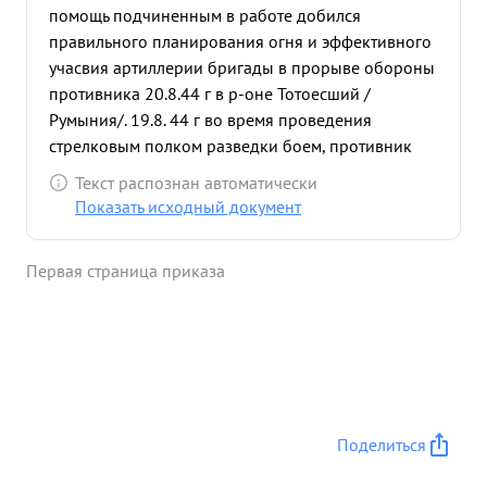
помощь подчиненным в работе добился
правильного планирования огня и эффективного
учасвия артиллерии бригады в прорыве обороны
противника 20.8.44 г в р-оне Тотоесший /
Румыния/. 19.8. 44 г во время проведения
стрелковым полком разведки боем, противник
предпринял контратаку танками. Майор ШАПИРО
Текст распознан автоматически
лично своевременно переместил 1848 ИПТАП
Показать исходный документ
навстречу танкам противника и тем самым
обеспечил удержание важного опорного пункта
Первая страница приказа
отбитого у противника. ...»
Поделиться