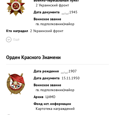
Военно-пересыльный пункт
2 Украинский фронт
Дата документа
__.__.1945
Воинское звание
гв. подполковник|майор
Кто наградил
2 Украинский фронт
Ещё
Орден Красного Знамени
Дата рождения
__.__.1907
Дата документа
15.11.1950
Воинское звание
гв. подполковник|майор
Архив
ЦАМО
Фонд ист. информации
Картотека награждений