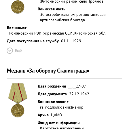
Житомирский район, село Троянов
Воинская часть
30 истребительно-противотанковая
артиллерийская бригада
Военкомат
Романовский РВК, Украинская ССР, Житомирская обл.
Дата поступления на службу
01.11.1929
Ещё
Медаль «За оборону Сталинграда»
Дата рождения
__.__.1907
Дата документа
22.12.1942
Воинское звание
гв. подполковник|майор
Архив
ЦАМО
Фонд ист. информации
Картотека награждений