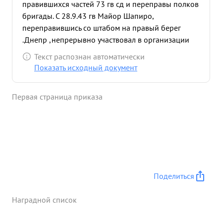
правившихся частей 73 гв сд и переправы полков
бригады. С 28.9.43 гв Майор Шапиро,
переправившись со штабом на правый берег
.Днепр ,непрерывно участвовал в организации
против анковой обороны и ацдарма на зап. бер
Текст распознан автоматически
егу р .Днепр и организации огня в боях за
Показать исходный документ
расширение этого плацдарма умело
организованным управлением Тов Шапиро в
Первая страница приказа
самые критич еские минуты боев оставался на
своем посту близь переднего края. Достоин
представления к правительственной награде
орденом "ЛЕНИНА" ...»
Поделиться
Наградной список