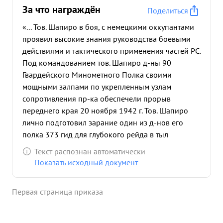
За что награждён
Поделиться
«... Тов. Шапиро в боя, с немецкими оккупантами
проявил высокие знания руководства боевыми
действиями и тактического применения частей РС.
Под командованием тов. Шапиро д-ны 90
Гвардейского Минометного Полка своими
мощными залпами по укрепленным узлам
сопротивления пр-ка обеспечели прорыв
переднего края 20 ноября 1942 г. Тов. Шапиро
лично подготовил зарание один из д-нов его
полка 373 гид для глубокого рейда в тыл
противника что было использовано для
Текст распознан автоматически
обеспечения удара 4 кк в направлении Уманцево
Показать исходный документ
- Котельниково. Обладая высокими
организаторскими способностями командира
Первая страница приказа
сумел в руководить боевыми действиями своих
дивизионов при их большой разбросанности и
действий одновременно в различных арминх. За