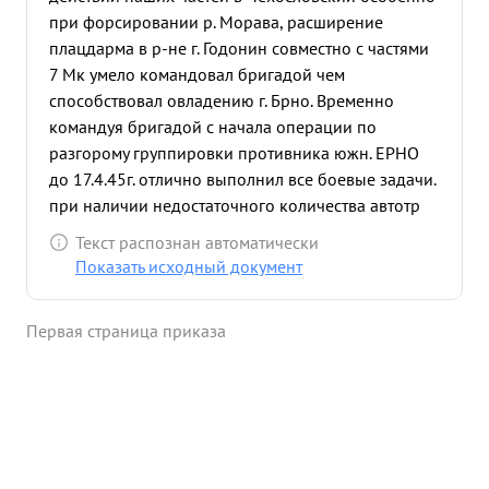
при форсировании р. Морава, расширение
плацдарма в р-не г. Годонин совместно с частями
7 Мк умело командовал бригадой чем
способствовал овладению г. Брно. Временно
командуя бригадой с начала операции по
разгорому группировки противника южн. ЕРНО
до 17.4.45г. отлично выполнил все боевые задачи.
при наличии недостаточного количества автотр
анспорта с началом операции сумел ввести в бой
Текст распознан автоматически
все исправные орудия и главным в образом
Показать исходный документ
автотярачи. в ходе операции несмотря на
трудность управления полками Из-за
Первая страница приказа
разбросанности их ежедневно лично находясь на
огневых позициях. с 17.4.45г. будучи начальником
штаба бригады, организовал четную и
планомерную работу своего штаба и штабов
полков тем самым обеспечил командиру бригады
бесперебойное управление частями их