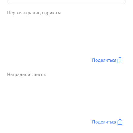
немецких захватчиков Отбив 4 контратаки, а
Первая страница приказа
затем при поддержке своей артиллерии и
минометов сержант ЕРИЛОВ первым поднял свое
отделение в контратаку и решительным натиском
первый ворвался в расположение противника
огнем гранат уничтожив немецких солдат
Отделением сержанта ЕРИЛОВА было истреблено
17 солдат и офицеров противника и уничтожено
Поделиться
ручных пулемета. Стойкость и мужество сержанта
ЕРИЛОВА способствовали удержанию позиций и
Наградной список
отражению вражеских контратак. ...»
Поделиться