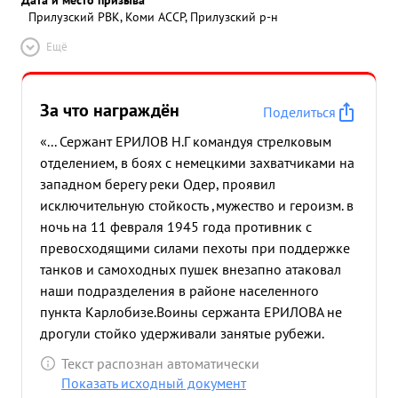
Прилузский РВК, Коми АССР, Прилузский р-н
Ещё
За что награждён
Поделиться
«... Сержант ЕРИЛОВ Н.Г командуя стрелковым
отделением, в боях с немецкими захватчиками на
западном берегу реки Одер, проявил
исключительную стойкость ,мужество и героизм. в
ночь на 11 февраля 1945 года противник с
превосходящими силами пехоты при поддержке
танков и самоходных пушек внезапно атаковал
наши подразделения в районе населенного
пункта Карлобизе.Воины сержанта ЕРИЛОВА не
дрогули стойко удерживали занятые рубежи.
Умело командуя отделением сержант ЕРИЛОВ
Текст распознан автоматически
подпускал противника на близкое расстояние и
Показать исходный документ
дружным огнем отделения в упор расстреливал