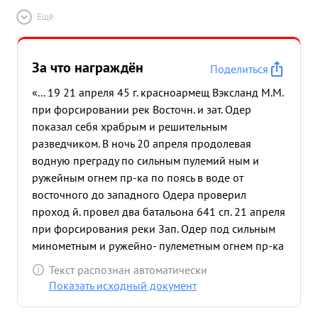
Ещё
За что награждён
Поделиться
«... 19 21 апреля 45 г. красноармещ Вэксланд М.М.
при форсировании рек Восточн. и зат. Одер
показал себя храбрым и решительным
разведчиком. В ночь 20 апреля продолевая
водную преграду по сильным пулемий ным и
ружейным огнем пр-ка по поясь в воде от
восточного до западного Одера проверил
проход й. провел два батальона 641 сп. 21 апреля
при форсирования реки Зап. Одер под сильным
минометным и ружейно- пулеметным огнем пр-ка
кр-ц Вэксланд высадился на западный берег р.
Текст распознан автоматически
Зап. Одер на первой лодке. Вскочив в транции по
Показать исходный документ
ка немецкий солдат в него выстрелия и пуля
попала в автомат и воевела автомат со строя.