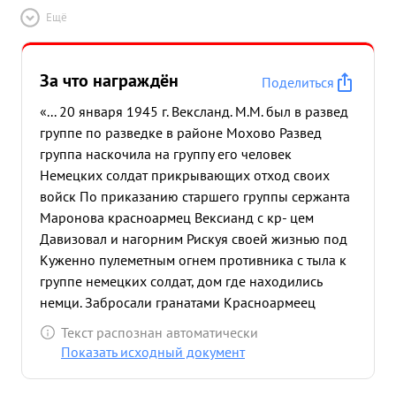
Ещё
За что награждён
Поделиться
«... 20 января 1945 г. Вексланд. М.М. был в развед
группе по разведке в районе Мохово Развед
группа наскочила на группу его человек
Немецких солдат прикрывающих отход своих
войск По приказанию старшего группы сержанта
Маронова красноармец Вексианд с кр- цем
Давизовал и нагорним Рискуя своей жизнью под
Куженно пулеметным огнем противника с тыла к
группе немецких солдат, дом где находились
немци. Забросали гранатами Красноармеец
Вексланд первым вскочил в дол в упор Застрелил
Текст распознан автоматически
двух немецких солдат, а двух немцев взял в плен.
Показать исходный документ
Боевая Задача поразведке Населенного пункт а
была выполнена и взят Контрольно. пленный ...»