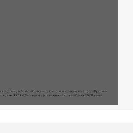
мая 2007 года N181 «О рассекречиван архивных документов Красной
й войны 1941-1945 годов» (с изменениями на 30 мая 2009 года)