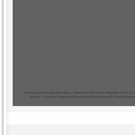
Рассекречено в соответствии с приказом Министра обороны РФ от 8 
Армии и Военно-Морского Флота за период Великой Отечественно