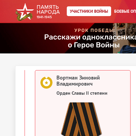
Сведения о личном составе
УЧАСТНИКИ ВОЙНЫ
БОЕВЫЕ О
Вортман Зиновий
Владимирович
Картотека ранений
1945
Документы о награждении
Вортман Зиновий
Владимирович
Орден Славы II степени