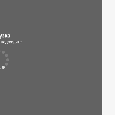
узка
, подождите