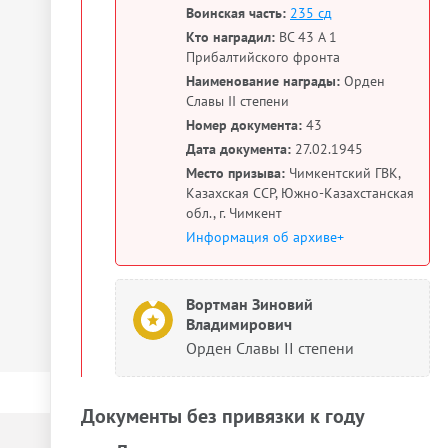
Воинская часть:
235 сд
Кто наградил:
ВС 43 А 1
Прибалтийского фронта
Наименование награды:
Орден
Славы II степени
Номер документа:
43
Дата документа:
27.02.1945
Место призыва:
Чимкентский ГВК,
Казахская ССР, Южно-Казахстанская
обл., г. Чимкент
Информация об архиве+
Вортман Зиновий
Владимирович
Орден Славы II степени
Документы без привязки к году