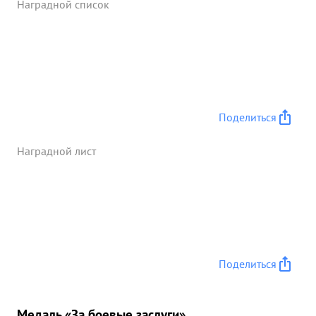
Наградной список
воздушных боях потерь не имела. Сделала за 5
дней 507 боевых вылетов, проведено 6
воздушных боев. Приказом Верховного
Главнокомандующего тов. СТАЛИНА от 2.7.44г
дивизии присвоено наименование "СВИРСКОЙ"
Эта проведенная боевая работа прошла под
грамотным, умелым ководством начальником
Поделиться
штаба тов. РАТНЕР-штабом дивизии и штабами
полков. Высоко грамотный, культурный,
Наградной лист
энергичный, волевой офицер штаба. Сам
дисциплинированный прививал высокую
воинскую дисциплину в частях, личными
выездами-грамонение тными боевых
разработками задачь. операций, обеспечивал
высоко-качественное ...»
Поделиться
Медаль «За боевые заслуги»