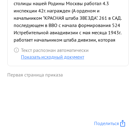
столицы нашей Родины Москвы работал 4.3
инспекции 42г. награжден (А орденом и
начальником "КРАСНАЯ штаба ЗВЕЗДА". 261 в САД.
последующем в ВВО с начала формирования 524
Истребительной авиадивизии с мая месяца 1943г.
работает начальником штаба дивизии, которая
выполняла боевую работу по прикрытию
Текст распознан автоматически
ировской ж.д.до марта 1944г. марта месяца
Показать исходный документ
дивизия активными боевыми действиями
завоевала господство на Кандалакшском
Первая страница приказа
направлении, сбила 32 самолета противника,
сделала 2266 боевых вылетов, кроме того
переучила 3 полка на новую -произведено 4123
самолето-вылета. с начала боевых операций на
Свирском направлении, дивизия с
Кандалакшского направления перебазировалась
своими полками без попроисшествий и с хода
Поделиться
начала вести активные боевые действия. Сбила и
уничтожила на земле 14 самолетов противника, в