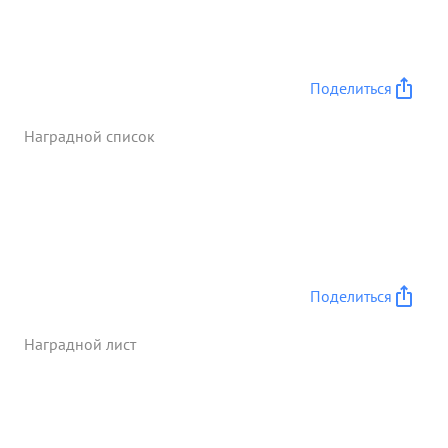
Пемец ковский А.А. выскочил из-за укрытия и
наповал убил немецкого часового. за смелость
решительность сержант Жарковский немецко
фашистскив борьбе чиками и правительственной
Поделиться
захват ...»
Наградной список
Поделиться
Наградной лист