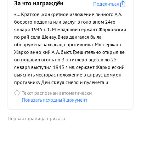
За что награждён
Поделиться
«... Краткое ,конкретное изложение личного А.А.
боевого подвига или заслуг в голо вном 24го
января 1945 г. 1. М младший сержант Жарковский
по рай села Шенау. Внез двигался была
обнаружена захвасада противника. Мл. сержант
Жарко анно кий А. А. быст. Грешительно открыл ве
он подавил огонь по 3-х гитлеро вцев. в ло 25
января выступил 1945 г мл. сержант Жарко еский
выяснить месторас положение в штраус дому он
противнику Дей ст. вуя смело и пулемета и
уничтожил А.Л. в огонь вр. ажеского группы ночь
Текст распознан автоматически
разведчиков на составе задачей льника. села
Показать исходный документ
Подкравшись с незаметно ст. ал следить на за вр
ажеским пулемет чиком, коразведчиков к торый
Первая страница приказа
стоял подходящих во дворе посту. левого Вдруг
фланга немец заметил группу дому схватился за
пулемет. 11 В этот момент мл. сержант жар ух