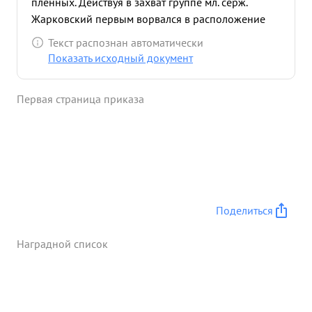
пленных. Действуя в захват группе мл. серж.
Жарковский первым ворвался в расположение
противника В короткой схватке с тремя
Текст распознан автоматически
гитлеровцами, которые вели сопротив ление,
Показать исходный документ
уничтожил двух гитлеровцев а третьего лично
взял в плен. За отличное выполнение боевого
Первая страница приказа
задания и проявление приэтом отвагу и мужество
мл. серж. Жарковский Александр декадьевич ...»
Поделиться
Наградной список