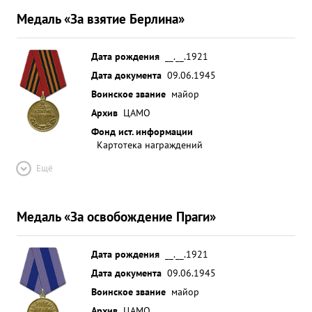
Захвачено: орудий разного калибра 22,
Медаль «За взятие Берлина»
пулеметов 28 складов 16, автомашин 300. вагонов
300, паровозов 15, взято в плен свыше 150
солдат и офицеров. ...»
Дата рождения
__.__.1921
Дата документа
09.06.1945
Воинское звание
майор
Архив
ЦАМО
Фонд ист. информации
Картотека награждений
Ещё
Медаль «За освобождение Праги»
Дата рождения
__.__.1921
Дата документа
09.06.1945
Воинское звание
майор
Архив
ЦАМО