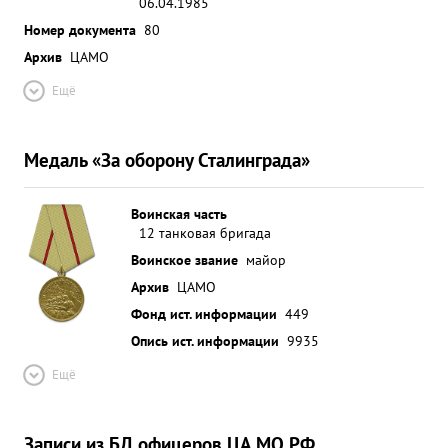
06.04.1985
Номер документа
80
Архив
ЦАМО
Ещё
Медаль «За оборону Сталинграда»
Воинская часть
12 танковая бригада
Воинское звание
майор
Архив
ЦАМО
Фонд ист. информации
449
Опись ист. информации
9935
Ещё
Записи из БД офицеров ЦА МО РФ