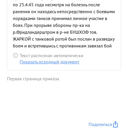
по 25.4.45 года несмотря на болезнь после
ранения он находясь непосредственно с боевыми
порядками танков принимал личное участие в
боях. При прорыве обороны пр-ка на
р.Фридландерштром в р-не БУШХОФ тов.
ЖАРКОЙ с танковой ротой был послан в разведку
боем и встретившись с противникам завязал бой
,где было подбито и уничтожено 6 самоходок
Текст распознан автоматически
противника несколько пулеметных точек и де 30
Показать исходный документ
гитлеровцев, рота потерь не имела. в результате
решительных действий была дана возможность
Первая страница приказа
успешному прорыву сильно укрепленной
обороны немцев и форсирование водногот
рубежа. в период боев при пригородах Берлина
Линденсберга тов. ЖАРКОЙ будучи с танками
принимал личное участие в атаке, которая
прошла успешно, где он вместе с командиром
полка повел полк в атаку несмотря на
Поделиться