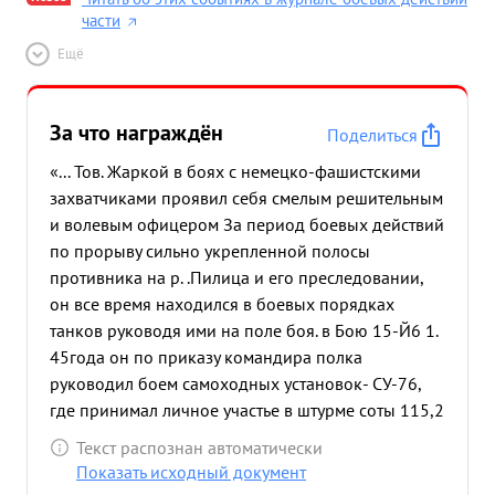
части
Ещё
За что награждён
Поделиться
«... Тов. Жаркой в боях с немецко-фашистскими
захватчиками проявил себя смелым решительным
и волевым офицером За период боевых действий
по прорыву сильно укрепленной полосы
противника на р. .Пилица и его преследовании,
он все время находился в боевых порядках
танков руководя ими на поле боя. в Бою 15-Й6 1.
45года он по приказу командира полка
руководил боем самоходных установок- СУ-76,
где принимал личное участье в штурме соты 115,2
овладение которой позволило успешно
Текст распознан автоматически
продвигаться вперед нашим частям. После
Показать исходный документ
ранения командира полка тов. Жаркой принял