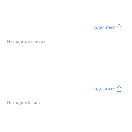
убит. Тов. ЖАРКОЙ взял на себя командование
ротой и и повел ее в бой за КАНТИМИРОВКА,
последняя была взята. Жаркой
Товопредставляется к правительственной
Поделиться
награде-ордену* ЛЕНИНА Д ...»
Наградной список
Поделиться
Наградной лист