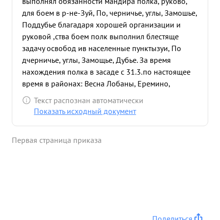
выполнял обязанности мандира полка, руково,
для боем в р-не-Зуй, По, черничье, углы, Замошье,
Поддубье благадаря хорошей организации и
руковой ,ства боем полк выполнил блестяще
задачу освобод ив населенные пункты
зуи, По
дчерничье, углы, Замощье, Дубье. За время
нахождения полка в засаде с 31.3.по настоящее
время в районах: Весна Лобаны, Еремино,
Коровые село и Погорелка, тов. Ларкой
Текст распознан автоматически
систематически находится в боевых
Показать исходный документ
подразделениях полка, правильно организовал
оборону и расположение танков в узлах
Первая страница приказа
сопротивления, чем оказывал реальную помощь
командирам рот. 24.06. 44г. при наступлении
танковой роты на Тягушино, Говядово, Альхимово
тов. Жаркой выполняя приказ командира полка
по уточнению танковой атаки и местонахождения
танков, углубившихся в оборону пр-ка 20 1,5 км.
Жаркой не взирая на опасность выполнил приказ
Поделиться