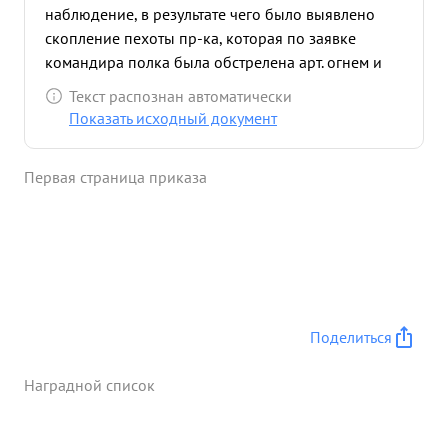
наблюдение, в результате чего было выявлено
скопление пехоты пр-ка, которая по заявке
командира полка была обстрелена арт. огнем и
понесла большие потери. 17.07.44 во время боях
Текст распознан автоматически
за овладение ПЕРЕСТРЕЛОВА тов. Жаркой
Показать исходный документ
находясь в боевых порядках пехоты встретил
группу немцев и лично зас релил немецкого
Первая страница приказа
офицера. в результате двух дневных боев полком
освобождено 12 населенных пунктов. ...»
Поделиться
Наградной список