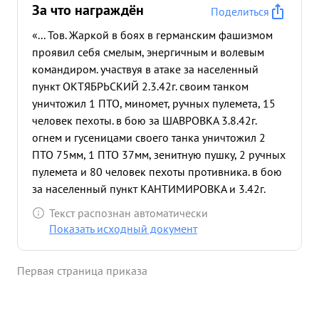
За что награждён
Поделиться
«... Тов. Жаркой в боях в германским фашизмом
проявил себя смелым, энергичным и волевым
командиром. участвуя в атаке за населенный
пункт ОКТЯБРЬСКИЙ 2.3.42г. своим танком
уничтожил 1 ПТО, миномет, ручных пулемета, 15
человек пехоты. в бою за ШАВРОВКА 3.8.42г.
огнем и гусеницами своего танка уничтожил 2
ПТО 75мм, 1 ПТО 37мм, зенитную пушку, 2 ручных
пулемета и 80 человек пехоты противника. в бою
за населенный пункт КАНТИМИРОВКА и 3.42г.
своим танком уничтожил пушку, 2 станковых
Текст распознан автоматически
пулемета, 15 человек пехоты противника.
Показать исходный документ
Попаданием арт. снаряда противника в танк была
заклинана пушка. Товарищ ЖАРКОЙ продолжал
Первая страница приказа
уничтожать противника гусеницами и только по
приказу отойти на оборный пункт - отошел для
востановления мет части. Командир роты был