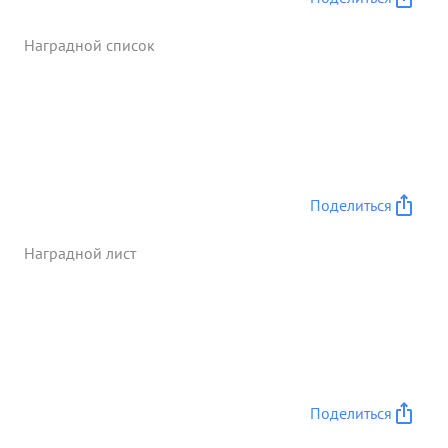
командира полка После чего возглавил
эвакуацию и оборону танков эвакуирован один
Наградной список
танк с тральной полосы. ...»
Поделиться
Наградной лист
Поделиться