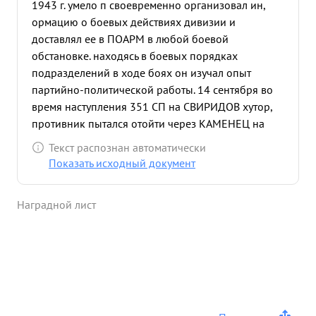
1943 г. умело п своевременно организовал ин,
ормацию о боевых действиях дивизии и
доставлял ее в ПОАРМ в любой боевой
обстановке. находясь в боевых порядках
подразделений в ходе боях он изучал опыт
партийно-политической работы. 14 сентября во
время наступления 351 СП на СВИРИДОВ хутор,
противник пытался отойти через КАМЕНЕЦ на
соверо-Запад сных Командование приняло
Текст распознан автоматически
решение: наступлением расстроить план
Показать исходный документ
противника, для чего прорубить через лес колонн
путь. тов. найор ШЕГОР получил приказание от
Наградной лист
начальника Политотдела политически обеспечить
работу по прокладке колонного пути.
Организовав партийно-политически аппарат
отдельного саверного подразделения тов. майор
ИНГОР мобилизовав 2 ицерский, соржантский,
рядовой состав на выполнение этого
ответственного задания. Находясь под