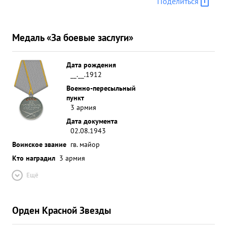
Поделиться
проведена организованно и в срок без потерь. Во
время пулеметного обстрела с воздуха т. ингор
был ранен в ногу. Не желая эвакуироваться в тыл
Медаль «За боевые заслуги»
он остался на лечении в полевом Медсанбате Тов.
Ингор достоен ...»
Дата рождения
__.__.1912
Военно-пересыльный
пункт
3 армия
Дата документа
02.08.1943
Воинское звание
гв. майор
Кто наградил
3 армия
Ещё
Орден Красной Звезды