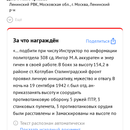
Ленинский РВК, Московская обл., г. Москва, Ленинский
р-н
Ещё
За что награждён
Поделиться
«... подбити при числу Инструктор по информации
политотдела 308 сд. Ингор М. А. аккуратен и энер
гичен в своей работе. В боях за высоту 154,2 в
районе ст. Котлубан Сталинградский фронт
проявил личную инициативу, мужество и отвагу. В
ночь на 19 сентября 1942 г. был отд. ан-
приказзанять высоту и соорудить
противотанковую оборону. 5 ружей ПТР, 3
станковых пулемета, 3 противотанковых орудия
были расставлены и Замаскированы на высоте по
указанию т. Ингора. Утром 19 сентября до 2х рот
Текст распознан автоматически
противника с танками дважды пытались атаковать
Показать исходный документ