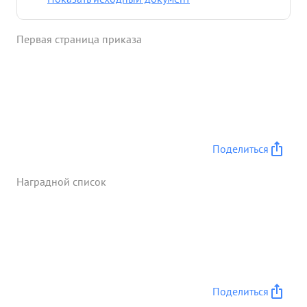
высоту. Атаки были отбиты. Враг оставил на поле
боях 6 танков и до взвода пехоты. Бойцы
Первая страница приказа
обороняющие высоту продер жались до подхода
под репления. тов. Ингор в дохновлял бойцов, не
уходил с висота до тех пор, пока она была про-
что запр сплена нашими Настями. ...»
Поделиться
Наградной список
Поделиться