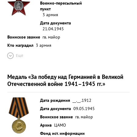
Военно-пересыльный
Боевое Знамя" Благодаря этому мероприя тию
пункт
большинство раненых Воинов-гвардейцев
3 армия
своевременно представляются к заслуженной
Дата документа
награде. в боевой обстановке смел, находчив и
21.04.1945
инициативен. ...»
Воинское звание
гв. майор
Кто наградил
3 армия
Ещё
Медаль «За победу над Германией в Великой
Отечественной войне 1941–1945 гг.»
Дата рождения
__.__.1912
Дата документа
09.05.1945
Воинское звание
гв. майор
Архив
ЦАМО
Фонд ист. информации