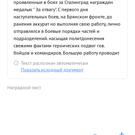
проявленные в боях за Сталинград награжден
медалью " За отвагу". С первого дня
наступательных боев, на Брянском фронте, до
ранения аккурат но выполняя свою работу, лично
отправлялся в боевые порядки частей и
подразделений. насыщая политдонесения
свежими фактами героических подвиг гов.
бойцов и командиров. Большую работу проводит
по обобщению опыта работы политорганов в
Текст распознан автоматически
наступательных боях дивизии. 21 июля, находясь
Показать исходный документ
в зоне бомбардировки авиации противника
вытащил в безопасное место и эвакуировал в
Наградной лист
Медсанбат раненого советского парашютис та
спустившегося с горящего самолета. с большим
подъемом взялся тов. Ингор за выполнение
боевого задания начальника Политотдела по
организации переправы через реку Оку подразде
лений 339 СП. Под сильной бомбардировкой и
обстрелом противника переправ ва была