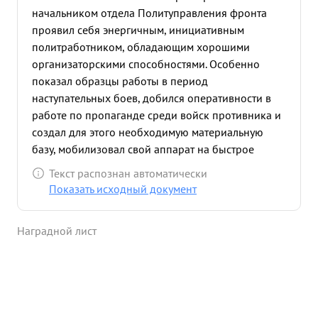
начальником отдела Политуправления фронта
проявил себя энергичным, инициативным
политработником, обладающим хорошими
организаторскими способностями. Особенно
показал образцы работы в период
наступательных боев, добился оперативности в
работе по пропаганде среди войск противника и
создал для этого необходимую материальную
базу, мобилизовал свой аппарат на быстрое
выполнение приказов командования фронта.
Текст распознан автоматически
Лично сам во время наступательных боев
Показать исходный документ
большинство времени находился в действующих
частях, оказывал практическую помощь
Наградной лист
отделениям по работе среди войск и населения
противника в армиях, выдвигая перед ними
новые формы работы по разложению войск
противника. Много издал листовок и обеспечил
работу по разложению войск противника, тем