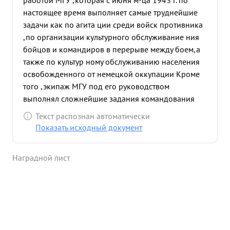
работой МГУ ,которая с июня м-ца 1943 г. по
настоящее время выполняет самые труднейшие
задачи как по агита ции среди войск противника
,по организации культурного обслуживание ния
бойцов и командиров в перерыве между боем,а
также по культур ному обслуживанию населения
освобожденного от немецкой оккупации Кроме
того ,экипаж МГУ под его руководством
выполнял сложнейшие задания командования
наших частей и соединений по дезинфор мации
Текст распознан автоматически
противника Так 4 и 5 октября по заданию
Показать исходный документ
командира 19 ск, тов. ЗАБАШТАНСКИЙ
организовал иммитацию ложногорзвука подхода
Наградной лист
тан ков к реке СОж куда противник сосредоточил
весь свой арт. .минометный огонь в то время наши
танки форсировави реку Сож, в другом месте,
пошли в наступление .За оказанную помощь 19 ск
получил благо дарность от командира 19 ск -
генерал-майора т. САМАРСКОГО. Когда 9 октября