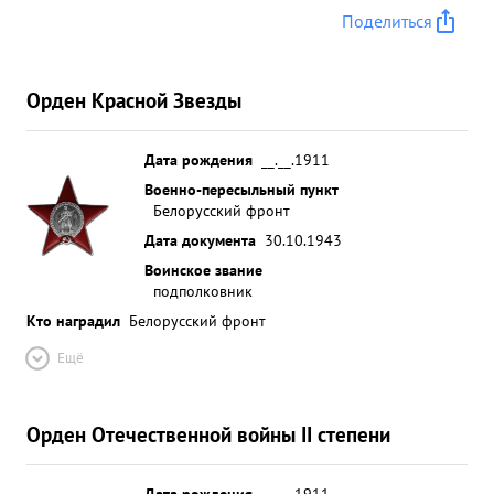
1943г 12 немецких автоматчиков окружили МГУ
Поделиться
тов. ЗАБАШТАНСКИЙ сумел мобилизовать
коллектив на отражение атаки немцев и
удерживал оборону до подхода подкрепления
Орден Красной Звезды
,Сумел вывести машину из под огня немцев. ...»
Дата рождения
__.__.1911
Военно-пересыльный пункт
Белорусский фронт
Дата документа
30.10.1943
Воинское звание
подполковник
Кто наградил
Белорусский фронт
Ещё
Орден Отечественной войны II степени
Дата рождения
__.__.1911