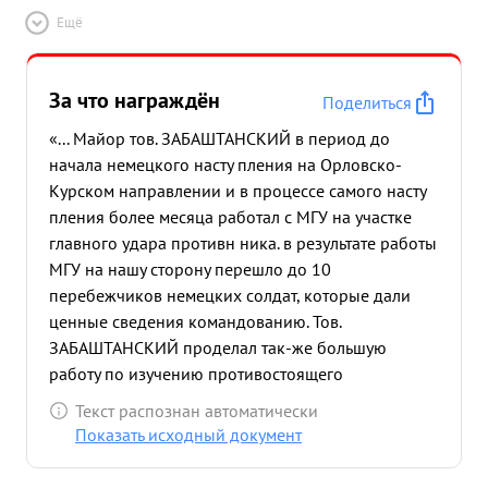
Ещё
За что награждён
Поделиться
«... Майор тов. ЗАБАШТАНСКИЙ в период до
начала немецкого насту пления на Орловско-
Курском направлении и в процессе самого насту
пления более месяца работал с МГУ на участке
главного удара противн ника. в результате работы
МГУ на нашу сторону перешло до 10
перебежчиков немецких солдат, которые дали
ценные сведения командованию. Тов.
ЗАБАШТАНСКИЙ проделал так-же большую
работу по изучению противостоящего
противника, что позволило лучше поставить
Текст распознан автоматически
пропаганду среди войск противника. ...»
Показать исходный документ