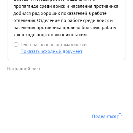
пропаганде среди войск и населения противника
добился ряд хороших показателей в работе
отделения. Отделение по работе среди войск и
населения противника провело большую работу
как в ходе подготовки к июньским
наступательным боям в также в процессе самого
Текст распознан автоматически
наступления Много работает тов. ЗАБАШТАНСКИЙ
Показать исходный документ
со старшими инструкторами подивов по работе
среди войск и населения противника учит их на
Наградной лист
практической работе в частях выдвигая перед
ними новые формы работы по разложению войск
противника. Много лично сам бывает в боевых
порк 4ках, проводит вещания МПУ. Своей
энергичной работой по разложению войск
противника в июньских операциях т.
ЗАВАШТАНСКИЙ способствовал Тов. чуваш
Поделиться
успешным полка - боевым операциям войск
армии. ...»