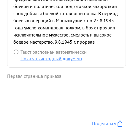
боевой и политической подготовкой захороткий
срок добился боевой готовности полка. В период
боевых операций в Маньчжурии с по 25.8.1945
года умело командовал полком, в боях проявил
исключительное мужество, смелость и высокое
боевое мастерство. 9.8.1945 г. прорвав
долговременную оборону противника на границе
Текст распознан автоматически
МНР-Маньчжурия разгромил обороняющийся
Показать исходный документ
гарнизон, полк стремительно продвигался вперед
и за три дня боев продвинулся на Хайларском
Первая страница приказа
направлении до 150 км, заняв с боями несколько
населенных пунктов. В боях на р.Имен-Гол
крупные силы японцев поддержанные
артиллерией пытались задержать продвижение
наших войск. Противник оборонялся на заранее
укрепленных позициях Полк под командованием
Подполк вника АССИНОВСКОГО умелым
Поделиться
маневром, ударом с фронта и обходом с флангов