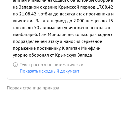
апитан Миналин находясь с батальоном обороне
на Западной окраине Крымской период 17.08.42
по 21.08.42 г. отбил до десятка атак противника и
уничтожил За этот период до 2.000 немцев до 15
танков до 50 автомашин уничтожено несколько
минбатарей. Сам Минолин несколько раз ходил с
подразделением атаку и наносил серьезное
поражение противнику. К апитан Минфлин
упорно оборонял ст. Крымскую Запада
вследствии чего немцам не удалось овладеть
Текст распознан автоматически
последней с фронта и только обойдя с севера и
Показать исходный документ
юга немцы овладели Крымской Находясь с
батальоном 6 полном окружении Миндлин сумел
Первая страница приказа
оставшу. юся часть батальона вывести из
окружения. По выходу по окружения Миндлин
был Назначен Командиром первого батальона и
также умело и энергично оборонял Верхне-
Баканскую с северо- востока где и был ранен 1
...»