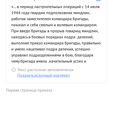
«... в период наступательных операций с 14 июля
1944 года гвардии подполковник миндлин,
работая заместителем командира бригады,
показал и себя смелым и волевым командиром.
При введе бригады в прорыв товарищ миндлин,
находясь в боевых порядках подра- делений,
выполняя приказ командира бригады, правильно
и умело нацеливал подра деления, успешно
управлял подразделениями в бою, благодаря
чему бригада имела .начительный успех и
наносила большой ушерб противнику в живой
Текст распознан автоматически
силе и технике. 15:7.44 года командир бригады
Показать исходный документ
был ранен, товарищ МИНДЛИН приняв на себя
командование бригадой и за период с 15.7.44
Первая страница приказа
года по 10 августа под его командованием
подразделения бригады успешно форсировали
такие серье-ные преграды, как реки западный
Буг, Сан и Висла и нанесла противн нику