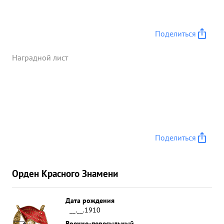
За истекший период с 17 Января 1944 г. т. Рахлин
артиллерийским огнем своего полка уничтожил 3
3 танка 2 бронемашины 2 артбатареи 7
Поделиться
отдельных противотанко из вых орудий 5
минометов, 15 пулеметных точек, 3 автомашины
Наградной лист
ДЗОТа подавил огонь артбатарей, 2 минбатарей
самоходных орудий рассеял и частично
уничтожил до батальонов пехоты, отбив три
контратаки противника. Полк находится в полной
боевой готовности. т. Рахлин смелый энергичный
и мужественный командир предан делу партии и
Поделиться
Ленина Сталина и Социалистической Родине. ...»
Орден Красного Знамени
Дата рождения
__.__.1910
Военно-пересыльный