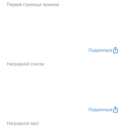
Первая страница приказа
батареи полка. Полк наступал вместе до
стрелковыми частями и своим огнем полностью
содействовал утрелковых частям в освобождении
города КИШЕНЕВ: ...»
Поделиться
Наградной список
Поделиться
Наградной лист