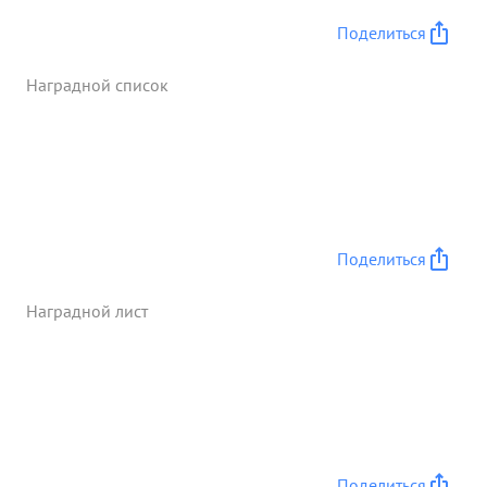
огневых позиции .За время боев по овладению и
Поделиться
расширению плацдарма полк под умелым
руководством т. Рахлина уничтожил: 3
Наградной список
минометных батареи, 7 пулеметов разрушил 12
пулеметных гнезд, дзотов ,3 наблюдательных
пункта. Подавлен огонь -8 минометных батарей,
2-х арт. батарей, 12 пулеметных гочек. ...»
Поделиться
Наградной лист
Поделиться