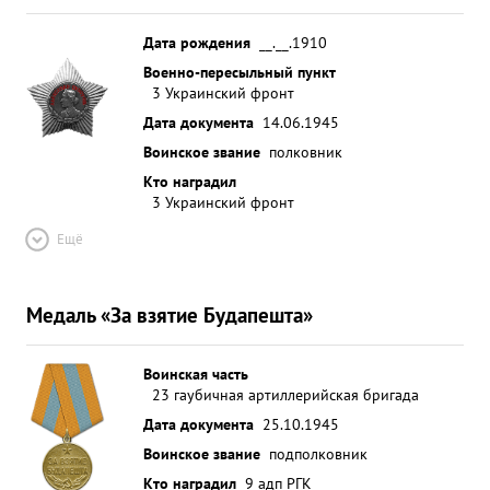
командование бригадой, мужество и отвагу,
большой урон, нанесенный противнику в живой
Дата рождения
__.__.1910
силе и технике, гв. подполковник РАХЛИН
Военно-пересыльный пункт
3 Украинский фронт
достоин правительственной наг рады ордена
"КРАСНОЕ ЗНАМ" ...»
Дата документа
14.06.1945
Воинское звание
полковник
Кто наградил
3 Украинский фронт
Ещё
Медаль «За взятие Будапешта»
Воинская часть
23 гаубичная артиллерийская бригада
Дата документа
25.10.1945
Воинское звание
подполковник
Кто наградил
9 адп РГК