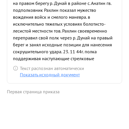
на правом берегу р. Дунай в районе с. Анатин гв.
подполковник Рахлин показал мужество
вождения войск и смелого маневра. в
исключительно тяжелых условиях болотисто-
лесистой местности тов. Рахлин своевременно
переправил свой полк через р. Дунай на правый
берег и занял исходные позиции для нанесения
сокрушительного удара. 23. 11 44г. полка
поддерживая наступающие стрелковые
подразделения метким огнем подавил -5 огневых
Текст распознан автоматически
точек, в батарей противника на решающим
Показать исходный документ
направлении в районе Казук обеспечив тем
самым быстрое продвижение 27 пехоте. 44г. по
Первая страница приказа
выходу стрелковых подразделений на шоссейную
дорогу в районе Ясеновац т. Рахлин моментально
выбросил на дорогу 7 своих орудий и прочно
закрепил ее в противотанковом отношении. На
ряду с основной своей задачей т Рахлин умело и
метко вел огонь своим полком с закрытых