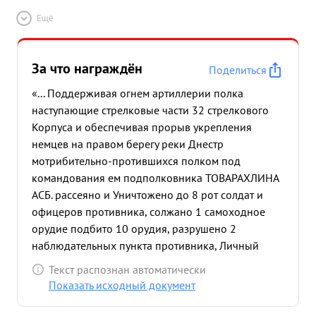
Ещё
За что награждён
Поделиться
«... Поддерживая огнем артиллерии полка
наступающие стрелковые части 32 стрелкового
Корпуса и обеспечивая прорыв укрепления
немцев на правом берегу реки Днестр
мотрибительно-протившихся полком под
командования ем подполковника ТОВАРАХЛИНА
АСБ. рассеяно и Уничтожено до 8 рот солдат и
офицеров противника, солжано 1 самоходное
орудие подбито 10 орудия, разрушено 2
наблюдательных пункта противника, Личный
состав полка воспитанный к обучен
Текст распознан автоматически
подполковником тов. РАХЗИНЫМ показал
Показать исходный документ
образцы стойкости и отники Онесточенное
сопротивление противника не могло остановить