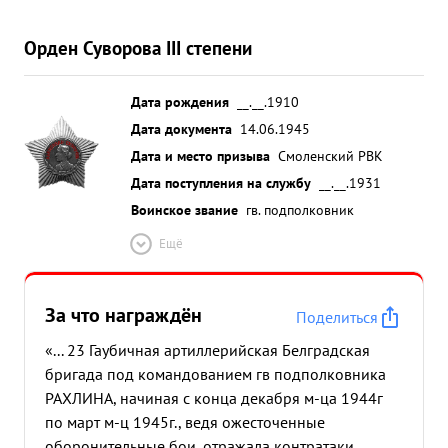
Орден Суворова III степени
Дата рождения
__.__.1910
Дата документа
14.06.1945
Дата и место призыва
Смоленский РВК
Дата поступления на службу
__.__.1931
Воинское звание
гв. подполковник
Ещё
За что награждён
Поделиться
«... 23 Гаубичная артиллерийская Белградская
бригада под командованием гв подполковника
РАХЛИНА, начиная с конца декабря м-ца 1944г
по март м-ц 1945г., ведя ожесточенные
оборонительные бои, отражала контратаки