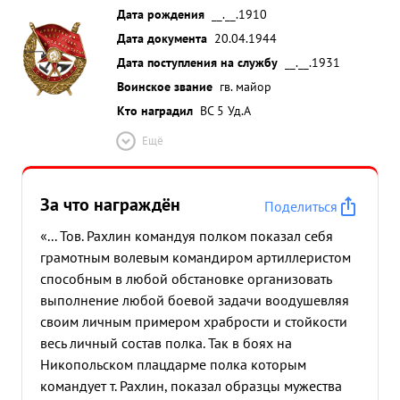
Дата рождения
__.__.1910
Дата документа
20.04.1944
Дата поступления на службу
__.__.1931
Воинское звание
гв. майор
Кто наградил
ВС 5 Уд.А
Ещё
За что награждён
Поделиться
«... Тов. Рахлин командуя полком показал себя
грамотным волевым командиром артиллеристом
способным в любой обстановке организовать
выполнение любой боевой задачи воодушевляя
своим личным примером храбрости и стойкости
весь личный состав полка. Так в боях на
Никопольском плацдарме полка которым
командует т. Рахлин, показал образцы мужества