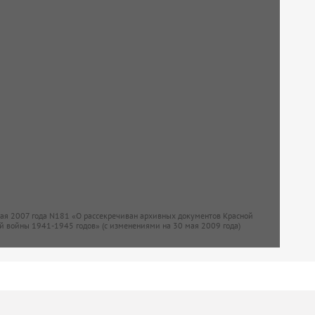
мая 2007 года N181 «О рассекречиван архивных документов Красной
й войны 1941-1945 годов» (с изменениями на 30 мая 2009 года)