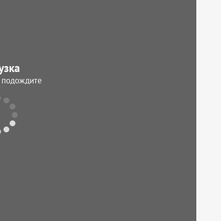
узка
, подождите