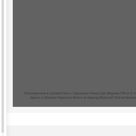
Рассекречено в соответствии с приказом Министра обороны РФ от 8 
Армии и Военно-Морского Флота за период Великой Отечественно