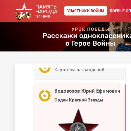
Водовозов Юрий Ефимович
Орден Отечественной войны I
УЧАСТНИКИ ВОЙНЫ
БОЕВЫЕ О
степени
Водовозов Юрий Ефимович
Картотека награждений
Водовозов Юрий Ефимович
Картотека награждений
Водовозов Юрий Ефимович
Орден Красной Звезды