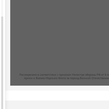
Рассекречено в соответствии с приказом Министра обороны РФ от 8 
Армии и Военно-Морского Флота за период Великой Отечественно