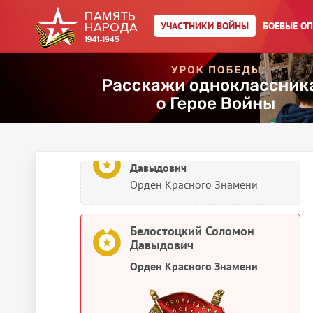
Отечественной войне 1941–
1945 гг.»
УЧАСТНИКИ ВОЙНЫ
БОЕВЫЕ О
Белостоцкий Соломон
Давидович
Орден Отечественной войны I
степени
Белостоцкий Соломон
Давыдович
Орден Красного Знамени
Белостоцкий Соломон
Давыдович
Орден Красного Знамени