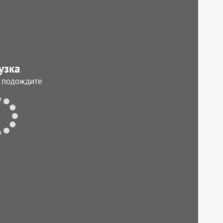
узка
, подождите