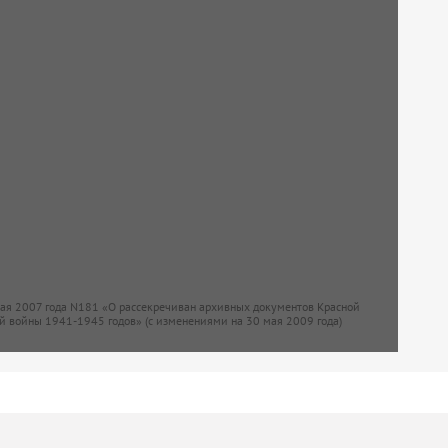
мая 2007 года N181 «О рассекречиван архивных документов Красной
й войны 1941-1945 годов» (с изменениями на 30 мая 2009 года)