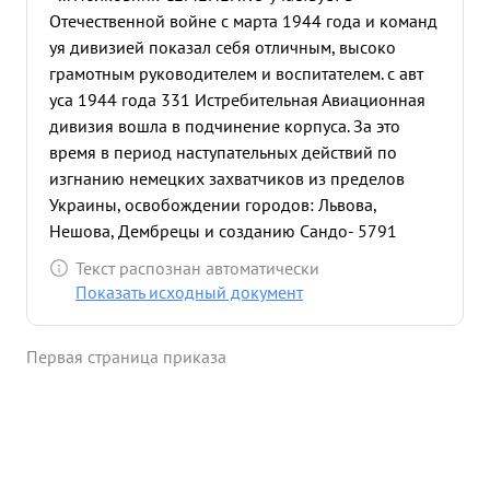
Отечественной войне с марта 1944 года и команд
уя дивизией показал себя отличным, высоко
грамотным руководителем и воспитателем. с авт
уса 1944 года 331 Истребительная Авиационная
дивизия вошла в подчинение корпуса. За это
время в период наступательных действий по
изгнанию немецких захватчиков из пределов
Украины, освобождении городов: Львова,
Нешова, Дембрецы и созданию Сандо- 5791
мирского плацдарма на Левом берегу Вислы
Текст распознан автоматически
дивизия произвела боевой вылет проведено 139
Показать исходный документ
воздушных боев, сбито самолетов
противника-153. Главную свою задачу прикрытие
Первая страница приказа
штурмовиков дивизия выполнила отлично. Не
имея потерь самолетов ИЛ-2 от истребителей
противника. За полководческое руководство на 1
Украинском фронте полковник СЕ ЕНЕНКО
награжден орденом " Красное Знамя, а дивизии