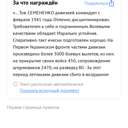
За что награждён
Поделиться
«... Тов. СЕМЕНЕНКО дивизией командует с
февраля 1941 года. Отлично дисциплинирован.
Требователен к себе и подчиненным. Волевыми
качествами обладает. Марально устойчив.
Сперативно-такт ически подготовлен хорошо. На
Первом Украинском фронте частями дивизии
произведено более 3000 боевых вылетов, из них:
на прикрытие своих войск 450, сопровождение
штурмовиков 2470, на разведку 80. -За этот
период летчиками дивизии сбито в воздушном
бою 227 самолетов пр-ка и уничтожено на земле
Текст распознан автоматически
134 самолета. За это же время потеряв своих
Показать исходный документ
Летчиков-67, самолетов 84. Тов. СЕМЕНЕНКО
Летает: на ЛАГ-З, МИГ-3, ЯК-1, ЯК-9 и на остальных
Первая страница приказа
типах отечественных самолетов. Общий налет
имеет 2200 часов. В июле м-це 1944года Лично
произвел шесть боевых вылетов на при рытие