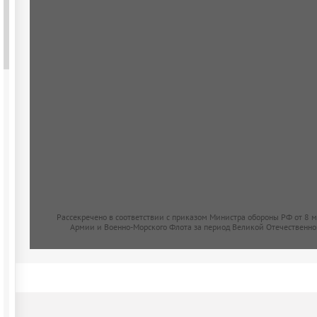
Рассекречено в соответствии с приказом Министра обороны РФ от 8 
Армии и Военно-Морского Флота за период Великой Отечественно