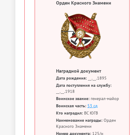
Орден Красного Знамени
Наградной документ
Дата рождения:
__.__.1895
Дата поступления на службу:
__.__.1918
Воинское звание:
генерал-майор
Воинская часть:
53 сд
Кто наградил:
ВС ЮГВ
Наименование награды:
Орден
Красного Знамени
Номер документа:
125/н