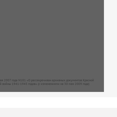
мая 2007 года N181 «О рассекречиван архивных документов Красной
й войны 1941-1945 годов» (с изменениями на 30 мая 2009 года)