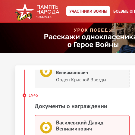
Вениаминович
УЧАСТНИКИ ВОЙНЫ
БОЕВЫЕ О
Медаль «За оборону Москвы»
Василевский Давид
Вениаминович
Орден Кутузова II степени
Василевский Давид
Вениаминович
Орден Красной Звезды
1945
Документы о награждении
Василевский Давид
Вениаминович