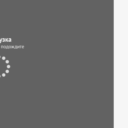
узка
, подождите