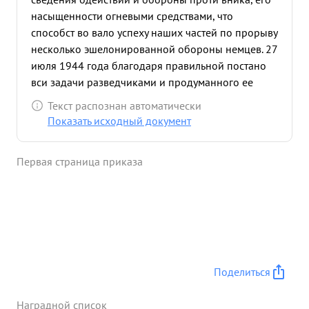
насыщенности огневыми средствами, что
способст во вало успеху наших частей по прорыву
несколько эшелонированной обороны немцев. 27
июля 1944 года благодаря правильной постано
вси задачи разведчиками и продуманного ее
выполнения была выявлена огневая система и
Текст распознан автоматически
инженерные сооружения в населенном пункте
Показать исходный документ
Хлопиничи был форсирован большой водный
рубеж /имеющий 5 рукавов % река Птич тем
Первая страница приказа
самым способствовало развитию успеха частей
дивизии и правого соседа. ...»
Поделиться
Наградной список