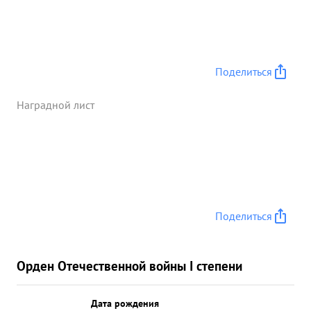
каждой группе конкретный шбъект для
нападения. Операция проведена без потерь с
нашей стороны. ...»
Поделиться
Наградной лист
Поделиться
Орден Отечественной войны I степени
Дата рождения