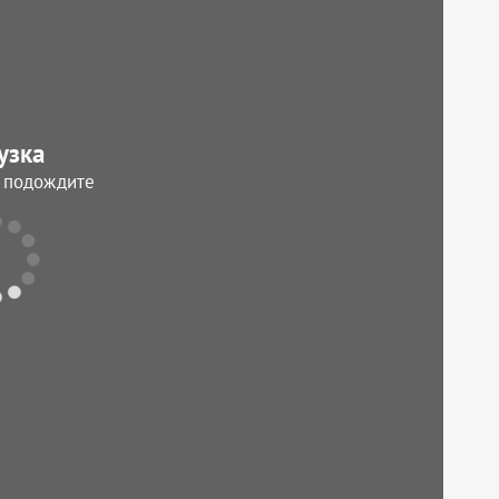
узка
, подождите