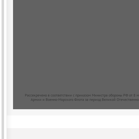
Рассекречено в соответствии с приказом Министра обороны РФ от 8 
Армии и Военно-Морского Флота за период Великой Отечественно