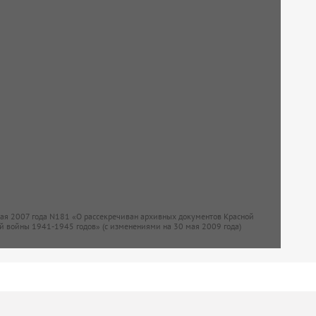
мая 2007 года N181 «О рассекречиван архивных документов Красной
й войны 1941-1945 годов» (с изменениями на 30 мая 2009 года)