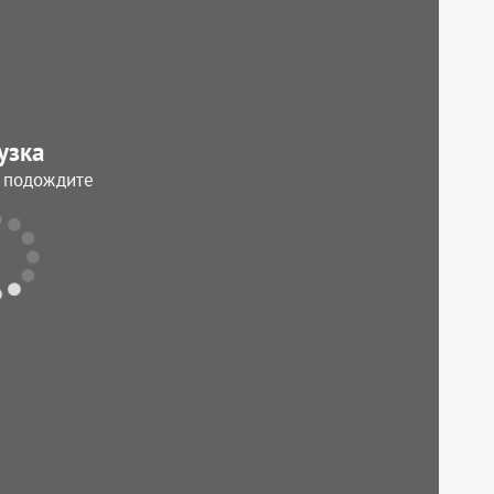
узка
, подождите