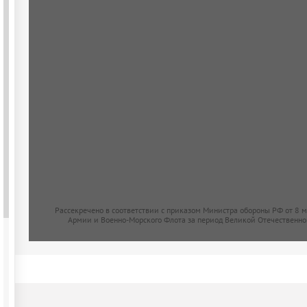
Рассекречено в соответствии с приказом Министра обороны РФ от 8 
Армии и Военно-Морского Флота за период Великой Отечественно