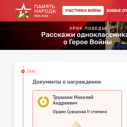
Орден Красного Знамени
УЧАСТНИКИ ВОЙНЫ
БОЕВЫЕ О
1945
Сведения о личном составе
Трушкин Николай Андреевич
Картотека ранений
1945
Документы о награждении
Трушкин Николай
Андреевич
Орден Суворова II степени