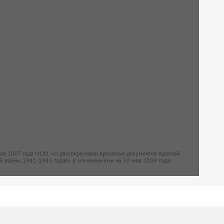
мая 2007 года N181 «О рассекречиван архивных документов Красной
й войны 1941-1945 годов» (с изменениями на 30 мая 2009 года)