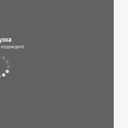
узка
, подождите