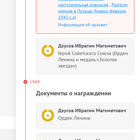
наступательная операция
,
Разгром
немцев в Польше. Январь-февраль
1945 г. а)
Информация об архиве+
Дзусов Ибрагим Магометович
Герой Советского Союза (Орден
Ленина и медаль «Золотая
звезда»)
1949
Документы о награждении
Дзусов Ибрагим Магометович
Орден Ленина