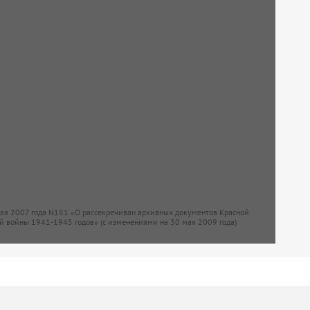
мая 2007 года N181 «О рассекречиван архивных документов Красной
й войны 1941-1945 годов» (с изменениями на 30 мая 2009 года)