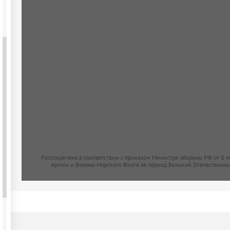
Рассекречено в соответствии с приказом Министра обороны РФ от 8 
Армии и Военно-Морского Флота за период Великой Отечественно