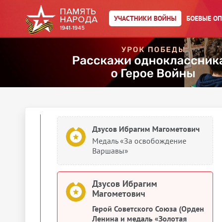
Дзусов Ибрагим Магометович
Медаль «За победу над
УЧАСТНИКИ ВОЙНЫ
БОЕВЫЕ О
Германией в Великой
Отечественной войне 1941–
1945 гг.»
Дзусов Ибрагим Магометович
Медаль «За взятие Берлина»
Дзусов Ибрагим Магометович
Медаль «За освобождение
Варшавы»
Дзусов Ибрагим
Магометович
Герой Советского Союза (Орден
Ленина и медаль «Золотая