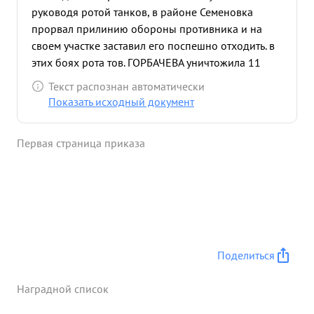
руководя ротой танков, в районе Семеновка
прорвал прилинию обороны противника и на
своем участке заставил его поспешно отходить. в
этих боях рота тов. ГОРБАЧЕВА уничтожила 11
пушек и 130 гит леровцев. В последующие дни
Текст распознан автоматически
с18 по 22 марта 1944 года тов. ГОРБАЧЕВ
Показать исходный документ
беспрерывно участвовал в боях по
преследованию противника. Недавая ему
Первая страница приказа
закрепиться на промежуточных рубежах, тов.
ГОРБАЧЕВ своей ротой танков уничтожил 480
гитлеровцев, 2 пулемета, 1 автомашину ,3
повозки, 2 пушки и 29 немцев взял в плен. в бою
действовал исключительно смело и решительно,
своим личным примером воодушевлял танкистов
на подвиги Все боевые задания командования
Поделиться
тов. ГОРБАЧЕВ выполнил в срок, своими
действиями способствовал зданий успеху
Наградной список
батальона в бою. За образцовое ...»