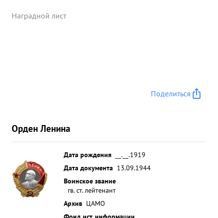
100 солдат и офицеров 5 разных пушек, 8
автомашин, пулеметов 2 танка из них один танк
Наградной лист
ПОНТЕРА одно самоходное орудие "ФЕР-
ДИНАНД" ,15 повозок. Взято трафей:
автомашин=3 раций =2 пулеметов=5 лошадей=5 и
пленных =10 солдат противника. в самом разгаре
боях у пушки оторвало ствол тов. ГОР- БАЧЕВ
продолжал вести бой пулеметами и гусеницами
Поделиться
танка, до окончания уничтожения немцев в с.
ХИЛЬКИ ...»
Орден Ленина
Дата рождения
__.__.1919
Дата документа
13.09.1944
Воинское звание
гв. ст. лейтенант
Архив
ЦАМО
Фонд ист. информации