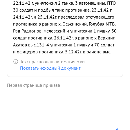
22.11.42 г. уничтожил 2 танка, 3 автомашины, ПТО
30 солдат и подбыл танк противника. 23.11.42 г.
24.11.42г. и 25.11.42г. преследовал отступающего
противника в раионе х. Оськинский, Голубая,МТВ,
Рад Радионов, мелевский и уничтожил 1 пушку, 30
солдат противника. 26.11.42г. в раионе х Верхнии
Акатов выс.131, 4 уничтожил 1 пушку и 70 солдат
и офицеров противника. 5.12.42г. в раионе выс.
115,1 - Бабуркин уничтожи танк, ПТО, 20 солдат
Текст распознан автоматически
противника. Тов. Горбачев правильно использует
Показать исходный документ
свои танк в бою в следствии чего мотор его танка
отработад-свыще 300 моточасов. Смелый
Первая страница приказа
решительный, в совершенстве знающии свое
Дело командир. Достоин правительственной
награды орденом КРАСНОЕ ЗНАМЯ". ...»