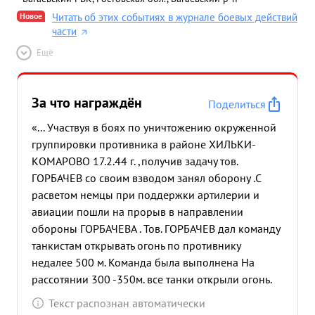
Новое
Читать об этих событиях в журнале боевых действий
части
Ещё
За что награждён
Поделиться
«... Участвуя в боях по уничтожению окруженной
группировки противника в районе ХИЛЬКИ-
КОМАРОВО 17.2.44 г. ,получив задачу тов.
ГОРБАЧЕВ со своим взводом занял оборону .С
расветом немцы при поддержки артилерии и
авиации пошли на прорыв в направлении
обороны ГОРБАЧЕВА . Тов. ГОРБАЧЕВ дал команду
танкистам открывать огонь по противнику
недалее 500 м. Команда была выполнена На
рассотянии 300 -350м. все танки открыли огонь.
От неожиданности противник задег, а затем
Текст распознан автоматически
повернул назад невыдержав губительного огня.