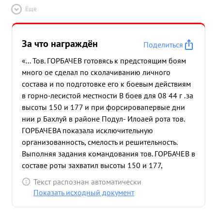
Ещё
За что награждён
Поделиться
«... Тов. ГОРБАЧЕВ готовясь к предстоящим боям
много ое сделал по сколачиванию личного
состава и по подготовке его к боевым действиям
в горно-лесистой местности В боев для 08 44 г .за
высоты 150 и 177 и при форсировапервые дни
нии р Бахлуй в районе Подул- Илоаей рота тов.
ГОРБАЧЕВА показала исключительную
организованность, смелость и решительность.
Выполняя задания командования тов. ГОРБАЧЕВ в
составе роты захватил высоты 150 и 177,
переправился через р Бахлуй и развивая
Текст распознан автоматически
дальнейшее наступление нанес противнику
Показать исходный документ
большой урон. Успешно прорвав сильно
укрепленную оборону противника не дал