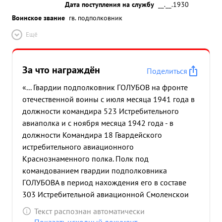
отличное выполнение боевых задания
Дата поступления на службу
__.__.1930
Командования. Стойко, не зная стража летчики
Воинское звание
гв. подполковник
Гвардейского авиаполка Гвардии майора тов.
Ещё
ГОЛУБОВА - уничтожают технику и живую силу во
рага на земле, сбивают воздушных боях самолеты
врага. Пр и этом полк не имеет небоевых потерь.
За что награждён
Поделиться
Боевые потери в полку, как в летном составе, так
«... Гвардии подполковник ГОЛУБОВ на фронте
и в матер иаль ной части сведены до минимума.
отечественной воины с июля месяца 1941 года в
...»
должности командира 523 Истребительного
авиаполка и с ноября месяца 1942 года - в
должности Командира 18 Гвардейского
истребительного авиационного
Краснознаменного полка. Полк под
командованием гвардии подполковника
ГОЛУБОВА в период нахождения его в составе
303 Истребительной авиационной Смоленскои
дивизии, с февраля месяца 1943 года по 28
Текст распознан автоматически
января 1944г. произвел 3450 боевых вылетов с