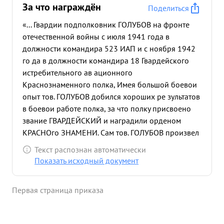
За что награждён
Поделиться
«... Гвардии подполковник ГОЛУБОВ на фронте
отечественной войны с июля 1941 года в
должности командира 523 ИАП и с ноября 1942
го да в должности командира 18 Гвардейского
истребительного ав ационного
Краснознаменного полка, Имея большой боевои
опыт тов. ГОЛУБОВ добился хороших ре зультатов
в боевои работе полка, за что полку присвоено
звание ГВАРДЕЙСКИЙ и наградили орденом
КРАСНОго ЗНАМЕНИ. Сам тов. ГОЛУБОВ произвел
296 успешных боевых вылетов, лично сбил 7
Текст распознан автоматически
самолетов пр-ка и в групповых боях - 2 самолета
Показать исходный документ
противника Личным примером показывает своим
подчиненным исскуство воздушного боях за что
Первая страница приказа
награжден двумя орденами КРАСНОГО ЗНАМЕНИ
и орденом СУВОРОВА что СТЕПЕНИ. 14 июня
1944 года тов. ГОЛУБОВ в паре с майором БРЫК