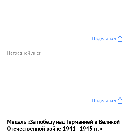
поле боя, и здесь показал свое умение и
организаторскую способность волевого
командира За личную боевую работу, за четкое и
умлое руководство ...»
Поделиться
Наградной лист
Поделиться
Медаль «За победу над Германией в Великой
Отечественной войне 1941–1945 гг.»