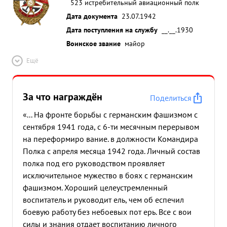
523 истребительный авиационный полк
Дата документа
23.07.1942
Дата поступления на службу
__.__.1930
Воинское звание
майор
Ещё
За что награждён
Поделиться
«... На фронте борьбы с германским фашизмом с
сентября 1941 года, с 6-ти месячным перерывом
на переформиро вание. в должности Командира
Полка с апреля месяца 1942 года. Личный состав
полка под его руководством проявляет
исключительное мужество в боях с германским
фашизмом. Хороший целеустремленный
воспитатель и руководит ель, чем об еспечил
боевую работу без небоевых пот ерь. Все с вои
силы и знания отдает воспитанию личного