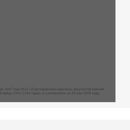
мая 2007 года N181 «О рассекречиван архивных документов Красной
й войны 1941-1945 годов» (с изменениями на 30 мая 2009 года)