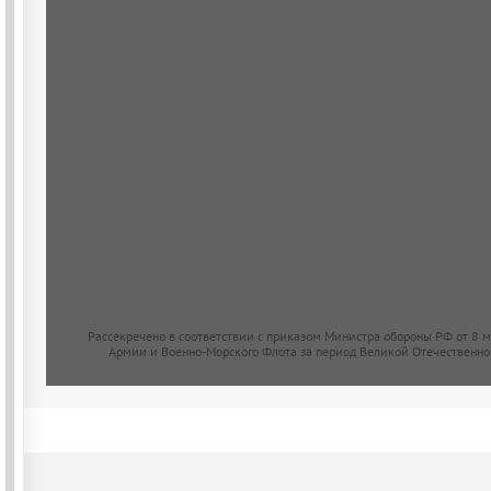
Рассекречено в соответствии с приказом Министра обороны РФ от 8 
Армии и Военно-Морского Флота за период Великой Отечественно