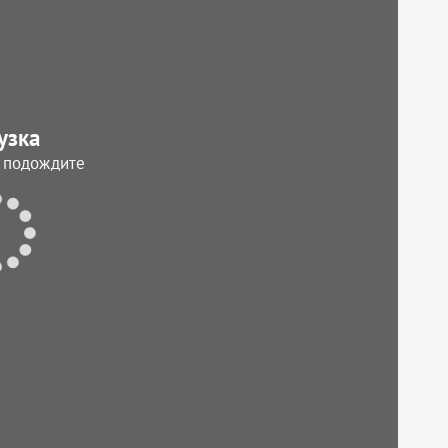
узка
, подождите