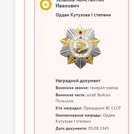
Иванович
Орден Кутузова I степени
Наградной документ
Воинское звание:
генерал-майор
Воинская часть:
штаб Войско
Польское
Кто наградил:
Президиум ВС СССР
Наименование награды:
Орден
Кутузова I степени
Дата документа:
09.08.1945