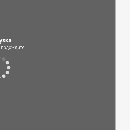
узка
, подождите