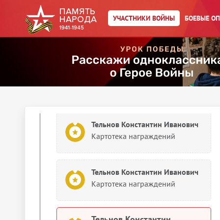
степени
УЧАСТНИКИ ВОЙНЫ
БОЕВЫЕ О
Тельнов Константин Иванович
Орден Красного Знамени
1945
Документы о награждении
Тельнов Константин Иванович
Картотека награждений
Тельнов Константин Иванович
Картотека награждений
Тельнов Константин