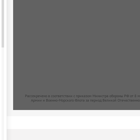
Рассекречено в соответствии с приказом Министра обороны РФ от 8 
Армии и Военно-Морского Флота за период Великой Отечественно