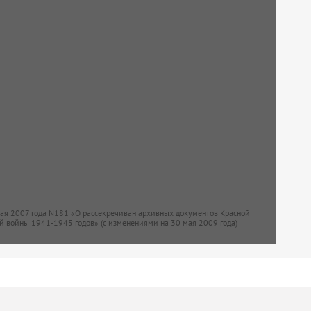
мая 2007 года N181 «О рассекречиван архивных документов Красной
й войны 1941-1945 годов» (с изменениями на 30 мая 2009 года)