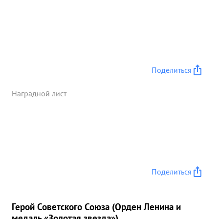
в самолетов, взорвано и складов с боезапасами.
Повреждено: 1 сухогрузная баржа, и сторожевых
катера, 2 танка. Свои потери эскадрилия за это
время имеет о самолетов. за умелое
командования эскадрилией награжден 20.04.44 г.
орденом АЛЕКСАЬЕРА НЕВСКОГО. За личную
Поделиться
отвагу и мужество , проявленные во время первых
47 успешных боевых вылетов награжден
Наградной лист
орденом КРАСНОЕ ЗНАМЯ" и орденом
отечественной войны 1 СТРИЕНКИ. После
последнего награждения и за период с 20.04.44 г.
по 21.06.44 г. совершил 29 успешных боевых
вылетов на уничтожение плавсредств живой силы
и техники противника в районе СЕРАСТОПОЛЯ и
Поделиться
Выборгского залива. При этом лично потопил: в
района СЕВАСТОВ ля- 4 транспорта, общим
водоизмещением 13000 тонн и самоходных
Герой Советского Союза (Орден Ленина и
понтона типа и Зибель", Поврешил 1 мотомхуну,
медаль «Золотая звезда»)