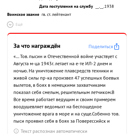
Дата поступления на службу
__.__.1938
Воинское звание
гв. ст. лейтенант
Ещё
За что награждён
Поделиться
«... Тов. пысин и Отечественной войне участвует с
Августа м-ца 1943г. летает на е-те ИЛ-2 днем и
ночью. На уничтожение плавсредств техники и
живой силы пр-ка произвел 47 успешных боевых
вылетов, в боях в немецкими захватчиками
показал себя смелым, решительным летчиком.В
Все время работает ведущим и своим примерем
воодушевляет ведомыхт на беспощедное
уничтожение врага в море и на суще.Собенно тов.
пыси проявил себя в боях за Поверессийск и
освобождение Крымского п/о. Вылетая по 3-4
Текст распознан автоматически