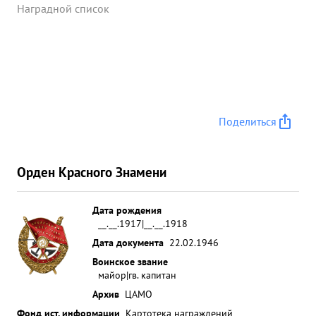
Наградной список
Поделиться
Орден Красного Знамени
Дата рождения
__.__.1917|__.__.1918
Дата документа
22.02.1946
Воинское звание
майор|гв. капитан
Архив
ЦАМО
Фонд ист. информации
Картотека награждений