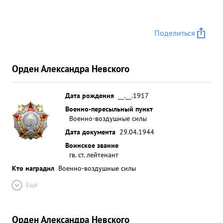
40 70 солдат и офицеров быстро собрал группы,
организовал оборону и истребители противника
Поделиться
не могли подоити к группе группа без потерь
пришла на аэродром. ...»
Орден Александра Невского
Дата рождения
__.__.1917
Военно-пересыльный пункт
Военно-воздушные силы
Дата документа
29.04.1944
Воинское звание
гв. ст. лейтенант
Кто наградил
Военно-воздушные силы
Ещё
Орден Александра Невского