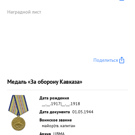
орудия и 600 солдат и офицеров пр-ка . Тов.
пысил смело и решительно выполняет боевые
Наградной лист
задания и как ведущий своим примером увлекает
группу на беспощадное уничтожение врага .
Примеры: 25.01.44г. ве главе группы 6 Л-2 тов.
.пысин вылетел на уничтожение танков и пехоты
противника 1 р-не горы Митридет, в результате
атаки было уничтожено 2 танка , недежено 1
Поделиться
автомашины и уничтожено до 40 гитлеровцев.
13.04.44г. во главе группы 16 ПЛ-2 тов. ПЫСИН
вылетал на унич тожение плавсредств в порту
Медаль «За оборону Кавказа»
Судак, в результате атаки потоплена и БДБ и
сильно новреждено в БДБ.Личне тов. пысин
прямым ненаданием ФАБ-100 уничтожил БДБ.
Дата рождения
__.__.1917|__.__.1918
14.04.44г. эскадрилья тов. ПЫСИНА и р-не Алушта
Дата документа
01.05.1944
методом тормачтового связаметания потопила
БДБ. сам тов. ПЫСИН наблюдал работу своих
Воинское звание
майор|гв. капитан
летчиков и в момент потопления БДБ
фотографировал. Боевая работа тов. .ПЫСИРА и
Архив
ЦВМА