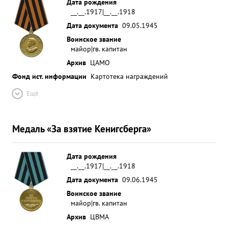
Дата рождения
__.__.1917|__.__.1918
Дата документа
09.05.1945
Воинское звание
майор|гв. капитан
Архив
ЦАМО
Фонд ист. информации
Картотека награждений
Ещё
Медаль «За взятие Кенигсберга»
Дата рождения
__.__.1917|__.__.1918
Дата документа
09.06.1945
Воинское звание
майор|гв. капитан
Архив
ЦВМА