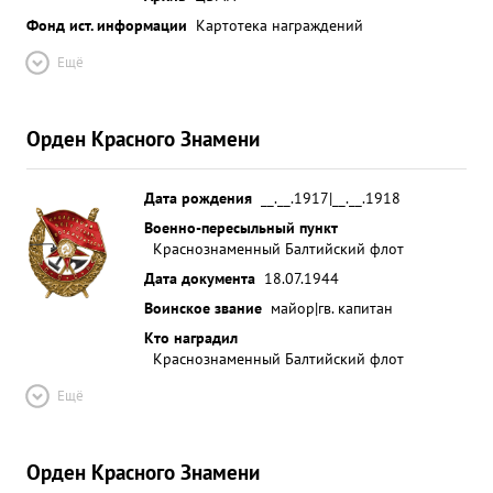
восспитанного им летного состава проказана
Фонд ист. информации
Картотека награждений
смелостью и решител вностью и борьбе с врагом
Ещё
и служит примером Л других. Тов. пысин летает
смело и уверение. Дисциплинирован, морально
устойчив Хороший руководитель примерный
Орден Красного Знамени
офицер. ...»
Дата рождения
__.__.1917|__.__.1918
Военно-пересыльный пункт
Краснознаменный Балтийский флот
Дата документа
18.07.1944
Воинское звание
майор|гв. капитан
Кто наградил
Краснознаменный Балтийский флот
Ещё
Орден Красного Знамени