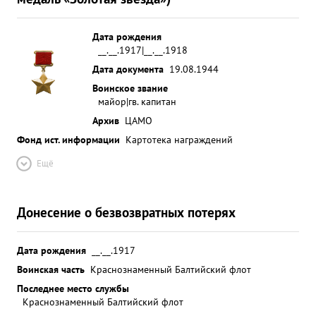
Сбил и самолета "Га-140", "Ме-109" в период
освобождения Карельского Перешейка с 10.по
21. 06.44г произвел 12 успешных боевых вылетов
Дата рождения
__.__.1917|__.__.1918
. Лично ротопил: в транспорта общим
Дата документа
19.08.1944
водоизмещением 4 000 тонн, тральщик, Гвардии
капитан Лыоин-мастер низкого бомбометания,
Воинское звание
майор|гв. капитан
Способный командир АЭ. Успешно передает свой
Архив
ЦАМО
боевой опыт летчикам - умело водит их в бой. ...»
Фонд ист. информации
Картотека награждений
Ещё
Донесение о безвозвратных потерях
Дата рождения
__.__.1917
Воинская часть
Краснознаменный Балтийский флот
Последнее место службы
Краснознаменный Балтийский флот