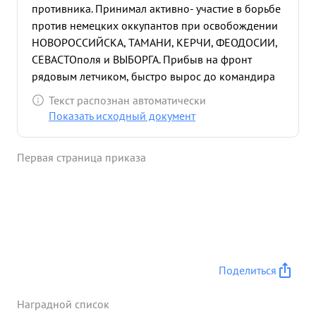
противника. Принимал активно- участие в борьбе
против немецких оккупантов при освобождении
НОВОРОССИЙСКА, ТАМАНИ, КЕРЧИ, ФЕОДОСИИ,
СЕВАСТОполя и ВЫБОРГА. Прибыв на фронт
рядовым летчиком, быстро вырос до командира
АЭ. Эскадрилья под его командованием с ноября
Текст распознан автоматически
43г произвела 587 успешных боевых вылетов на
Показать исходный документ
уничтожение транспортов противника в Черном и
Балтийском морях и на бомбо-штурмовые удары
Первая страница приказа
по переднему краю обороны противника в
КРЫМУ и на Каральском перешейке. Эскадрилия
потоплено: 8 транспортов, 1 тральщик, и
сухогрузных баржи, 12 быстроходных десантных
барж, 3 сторожевых ка- Тера, 3 портовых катера,
4 самоходных понтонных типа
"Зибель"
уничтожено: а танков, вы автомашин, 27
Поделиться
повозок, 5 артиллерийских батарей, 8
минометных батарей и до 3000 человек живой
Наградной список
силы: Подавлен огонь - 20 запит ных точек, сбито