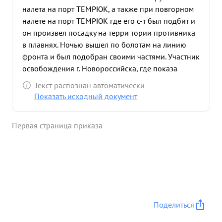
налета на порт ТЕМРЮК, а также при повгорном
налете на порт ТЕМРЮК где его с-т был подбит и
он произвел посадку на терри тории противника
в плавнях. Ночью вышел по болотам на линию
фронта и был подобран своими частями. Участник
освобождения г. Новороссийска, где показа
Лично тов. пыси уничтожил: плавсретовт
Текст распознан автоматически
единицы, автомашин 1, огневых точек - 3, живой
Показать исходный документ
силы 85 человек, взорван склад с боезапасом,
вызвано 4 пожара. в боях за освобождение
Первая страница приказа
Новороссийска тов. ПЫСИН показал
исключительную смелость делая по 5-6 заходов,
снижаясь 20100 м. пушечно-пулеметным огнем
уничтожая живую силу и технику врага. в одном из
полетов заметил, что сильный огонь МЗА мешает
сзади идущим с-та атаковывать цель. Смелой
атакои и метким огнем подавил огневые точки
Поделиться
МЗА, тем самым дал возможность эффективно