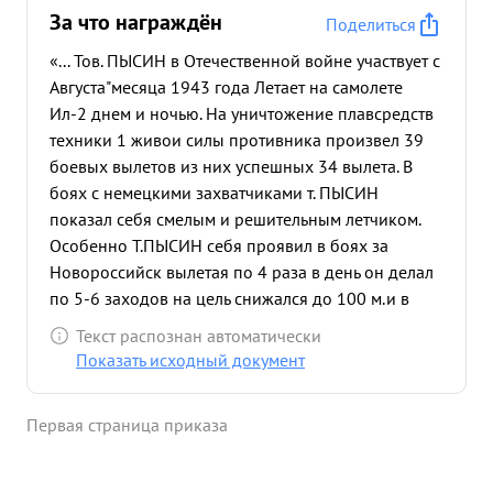
За что награждён
Поделиться
«... Тов. ПЫСИН в Отечественной войне участвует с
Августа"месяца 1943 года Летает на самолете
Ил-2 днем и ночью. На уничтожение плавсредств
техники 1 живои силы противника произвел 39
боевых вылетов из них успешных 34 вылета. В
боях с немецкими захватчиками т. ПЫСИН
показал себя смелым и решительным летчиком.
Особенно Т.ПЫСИН себя проявил в боях за
Новороссийск вылетая по 4 раза в день он делал
по 5-6 заходов на цель снижался до 100 м.и в
упор расстреливал врага Будучи дважды сбитым
Текст распознан автоматически
тов. пысин приходил в полк и снова еще с
Показать исходный документ
большей ненавистью к врагу выполнял боевые
задания. За 13 успешных боевых вылетов тов.
Первая страница приказа
.пысин награжден орденом "КРАСНОЕ ЗНАМЯ . с
Но. орл м-ца 1943 г. в период борьбы за КРЫМ
тов. .пыси- командует эскадрильей и умело