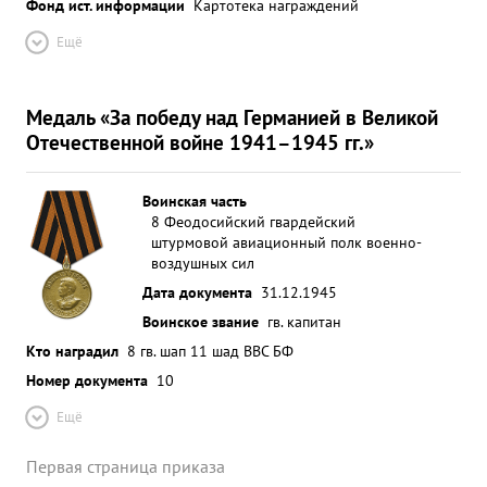
Фонд ист. информации
Картотека награждений
Ещё
Медаль «За победу над Германией в Великой
Отечественной войне 1941–1945 гг.»
Воинская часть
8 Феодосийский гвардейский
штурмовой авиационный полк военно-
воздушных сил
Дата документа
31.12.1945
Воинское звание
гв. капитан
Кто наградил
8 гв. шап 11 шад ВВС БФ
Номер документа
10
Ещё
Первая страница приказа