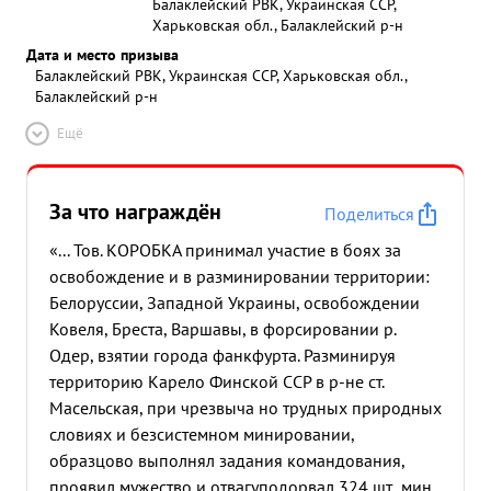
Балаклейский РВК, Украинская ССР,
Харьковская обл., Балаклейский р-н
Дата и место призыва
Балаклейский РВК, Украинская ССР, Харьковская обл.,
Балаклейский р-н
Ещё
За что награждён
Поделиться
«... Тов. КОРОБКА принимал участие в боях за
освобождение и в разминировании территории:
Белоруссии, Западной Украины, освобождении
Ковеля, Бреста, Варшавы, в форсировании р.
Одер, взятии города фанкфурта. Разминируя
территорию Карело Финской ССР в р-не ст.
Масельская, при чрезвыча но трудных природных
словиях и безсистемном минировании,
образцово выполнял задания командования,
проявил мужество и отвагу
подорвал 324 шт .мин.