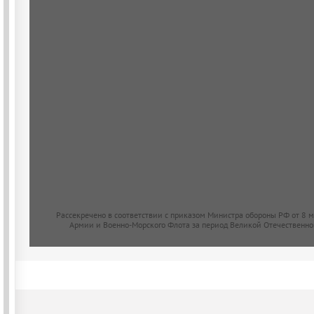
Рассекречено в соответствии с приказом Министра обороны РФ от 8 
Армии и Военно-Морского Флота за период Великой Отечественно