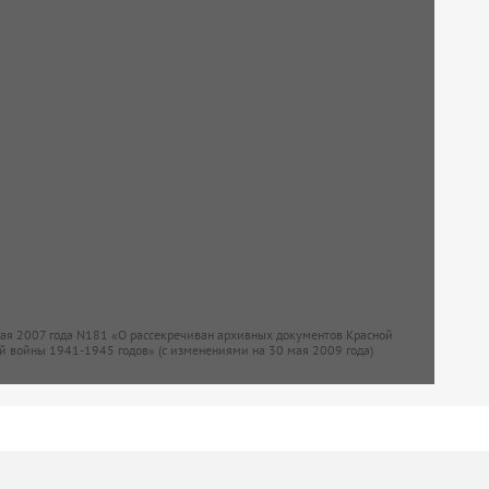
мая 2007 года N181 «О рассекречиван архивных документов Красной
й войны 1941-1945 годов» (с изменениями на 30 мая 2009 года)