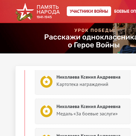
Документы о награждении
УЧАСТНИКИ ВОЙНЫ
БОЕВЫЕ О
Николаева Ксения Андреевна
Медаль «За оборону
Ленинграда»
1945
Документы о награждении
Николаева Ксения Андреевна
Картотека награждений
Николаева Ксения Андреевна
Медаль «За боевые заслуги»
Николаева Ксения Андреевна