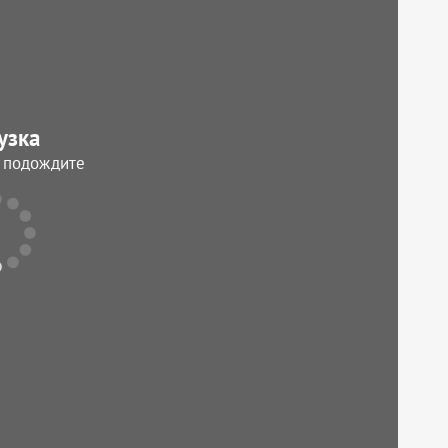
узка
, подождите