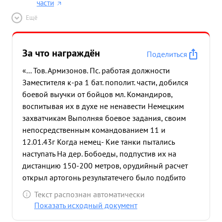
части
Ещё
За что награждён
Поделиться
«... Тов. Армизонов. Пс. работая должности
Заместителя к-ра 1 бат. пополит. части, добился
боевой выучки от бойцов мл. Командиров,
воспитывая их в духе не ненавести Немецким
захватчикам Выполняя боевое задания, своим
непосредственным командованием 11 и
12.01.43г Когда немец- Кие танки пытались
наступать На дер. Бобоеды, подпустив их на
дистанцию 150-200 метров, орудийный расчет
открыл артогонь результатечего было подбито
Три танка. Батарая Находясь на Обороне кх Зуи и
Текст распознан автоматически
Мята своими активными действиями 27.1.43 по
Показать исходный документ
7.2.43г. разбила прямой Наводкой 6= немецких