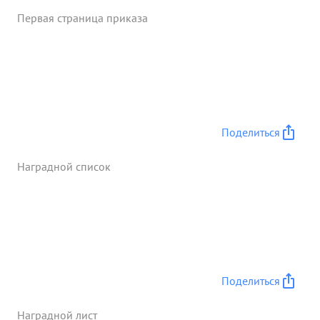
ДЗотов пулеметами, 2 батальон. миномета
Первая страница приказа
расчетами и 30 немецких Солдат. Достоин
правительственной Награды Медали За боевые
Заслуги " ...»
Поделиться
Наградной список
Поделиться
Наградной лист