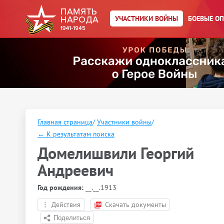
УЧАСТНИКИ ВОЙНЫ
БОЕВЫЕ О
Главная страница
/
Участники войны
/
←
К результатам поиска
Домелишвили Георгий
Андреевич
Год рождения:
__.__.1913
Действия
Скачать документы