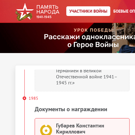
Документы о награждении
УЧАСТНИКИ ВОЙНЫ
БОЕВЫЕ О
Губарев Константин
Кириллович
Орден Красной Звезды
Губарев Константин
Кириллович
Медаль «За победу над
Германией в Великой
Отечественной войне 1941–
1945 гг.»
1985
Документы о награждении
Губарев Константин
Кириллович