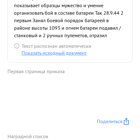
показывает образцы мужество и умение
организовать бой в составе батареи Так 28.9.44 2
первым Занял боевой порядок батареей в
районе высоты 1093 и огнем батареи подавил /
станковый и 2 ручных пулеметов, отразил
контратаку противника уничтожил до 20
Текст распознан автоматически
гитлеровцев. 3. 441. батарея старшего ийтенанта
Показать исходный документ
Зеркина было выделена для Контрбатарейной
борьбы сминометной бата реей противника в
Первая страница приказа
обвязавшейся перестрелке старший лейтенант
Зеркин подавил огонь минбатарии пр-ка и
уничтожил миномет а" Выдвинув свой НП.
обоевые порядки пехоты тов. Зеркин успешно
содействовал Занятию выс. 826 и когда
противник контратакой пытался вернуть высоту,
Зеркин огнем отразил атаку уничтожил при этом
Поделиться
до 40 гитлеров цев. За личную отвагу инициативу
и умение тов. были ...»
Наградной список