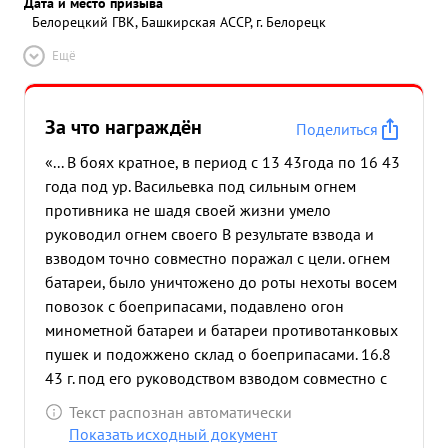
Дата и место призыва
Белорецкий ГВК, Башкирская АССР, г. Белорецк
Ещё
За что награждён
Поделиться
«... В боях кратное, в период с 13 43года по 16 43
года под ур. Васильевка под сильным огнем
противника не шадя своей жизни умело
руководил огнем своего В результате взвода и
взводом точно совместно поражал с цели. огнем
батареи, было уничтожено до роты нехоты восем
повозок с боеприпасами, подавлено огон
минометной батареи и батареи противотанковых
пушек и подожжено склад о боеприпасами. 16.8
43 г. под его руководством взводом совместно с
батареей было отбыто две контратаки до
Текст распознан автоматически
батальона пехоты при поддержке пяти танков
Показать исходный документ