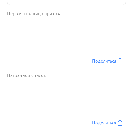
противника В результате было уничтожено до
роты пехоты четыре огневых точки и разбито две
Первая страница приказа
противотанковые орудия. Пехоту и танки про
тивника обращено в бегство. Лейтенант Зоркин
аккуратен в выполнении боевых Задач.
Воспитывает своих подчиненных в духе
самоотверженной работу по выполнению боевых
Задач. ...»
Поделиться
Наградной список
Поделиться