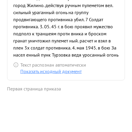
город Жилино. действуя ручным пулеметом вел.
сильный ураганный огонь на группу
продвигающего противника убил. 7 Солдат
противника. 3. 05. 45 г. в бою проявил мужество
подполз к траншеям проти вника и броском
гранат уничтожил пулемет ный. расчет и взял в
плен 3х солдат противника. 4. мая 1945. в бою За
насел енный пунк Турзовка ведя уросанный огонь
из своего пулемета убил офицера противника За
Текст распознан автоматически
проявленную отвагу И мужество в боях достоин
Показать исходный документ
правит ель ственной награды ордена слава 3й
Степени 11 ...»
Первая страница приказа