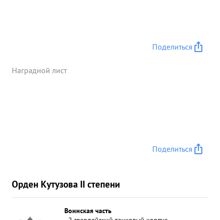
доведения решений до исполнителей, а так-же
контроль за принятым решением, что
обеспечивало оборону и уничтожение
противника Штаб корпуса в самый сложной
Поделиться
обстановке не рерывно находился с частями и
имел с ними живую и техническую связь, что
Наградной лист
обеспечило гибкое и четкое управление боем. в
бою решительный смелый и самоотверженный. за
мужество и отвагу появленное в боях с немецким
фашизмом тов. БУРДЕННЫЙ достоин
представления к правительственной награде
ордену и КРАСНОЕ ЗНАМЯ". ...»
Поделиться
Орден Кутузова II степени
Воинская часть
2 гвардейский танковый корпус