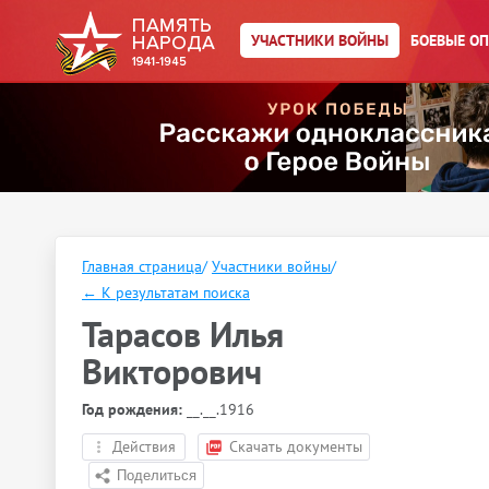
УЧАСТНИКИ ВОЙНЫ
БОЕВЫЕ О
Главная страница
/
Участники войны
/
←
К результатам поиска
Тарасов Илья
Викторович
Год рождения:
__.__.1916
Действия
Скачать документы