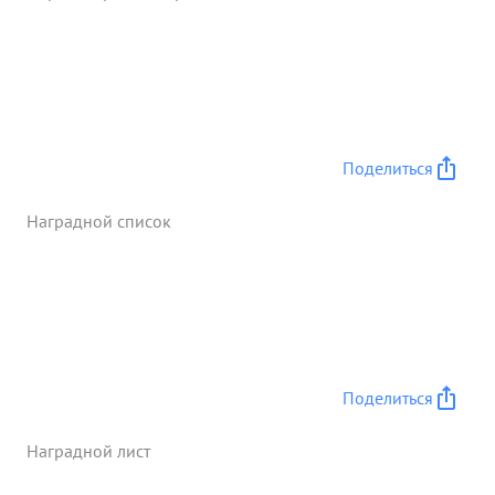
подкреплений. Баталионом Капитан Канун
последних боях освобождено свыше двадцата
населенных пунктов ...»
Поделиться
Наградной список
Поделиться
Наградной лист