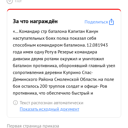
Ещё
За что награждён
Поделиться
«... Командир стр баталона Капитан Канун
наступательных боях полка показал себя
способным командиром баталиона. 12.081943
года имея одну Роту в Резерье командира
дивизии двумя ротами окружил и уничтожил
баталион противника, оборонявший главный узел
сопротивления деревни Куприно Спас-
Деминского Района Смоленской Области. на поле
боя осталось 200 труппов солдат и офице- Ров
противника, что обеспечило быстрый и
беспрепятственный Захват города Спас Деминск.
Текст распознан автоматически
28.081943 года течении ночи и половины дня
Показать исходный документ
ведя бой окружении умело организовав круговую
оборону, обеспечил удержание высодного
Первая страница приказа
рубежа - дер. Курхино до подхода наших