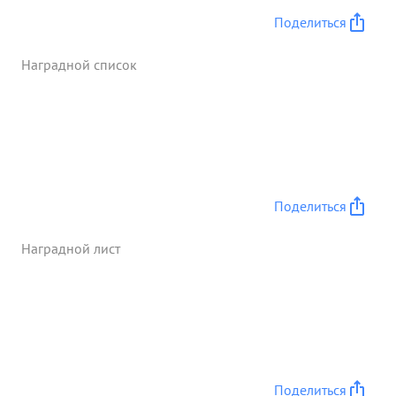
над врагом, за что и заслуживает награждения
Поделиться
орденом КУТУЗОВА ПЕРВОЙ СТЕПЕНИ. ...»
Наградной список
Поделиться
Наградной лист
Поделиться