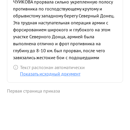
ЧУЙКОВА прорвала сильно укрепленную полосу
противника по господствующему крутому и
обрывистому западному берегу Северный Донец.
Эта трудная наступательная операция армии с
форсированием широкого и глубокого на этом
участке Северного Донца, армией была
выполнена отлично и фрот противника на
глубину до 8-10 км. был прорван, после чего
завязались жестокие бои с подошедшими
оперативными резервами противника. (16-я
Текст распознан автоматически
мото-дивизия, 17-я танковая, 23-я танковая, СС
Показать исходный документ
ВИКИНГ дивизия) и в этих боях неуклонно
отвоевывала километр за километром и
Первая страница приказа
завершила свое наступление взятием города и
района БАРВЕНКОВО, окончательно сломив
сопротивление противника и вынудив его к
отходу. в этих боях тов. ЧУЙКОВ показал себя
бесстрашным и смелым Командармом, проявил
твердую волю и упорное стремление к победе