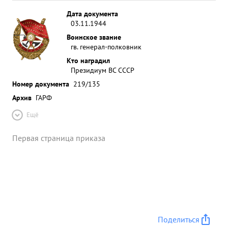
и самоходных орудий 143, орудий разных
Дата документа
калибров - 393, бронетранспортеров - 17,
03.11.1944
минометов - 117 пулеметов- 351 знамен - 12,
Воинское звание
захвачено в плен и уничтожено 16914 солдат и
гв. генерал-полковник
офицеров противника ...»
Кто наградил
Президиум ВС СССР
Номер документа
219/135
Архив
ГАРФ
Ещё
Первая страница приказа
Поделиться