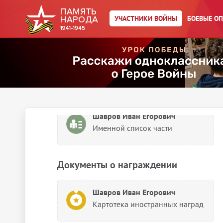
УЧАСТНИКИ ВОЙНЫ
БОЕВЫЕ О
Документы без привязки к году
Сведения о личном составе
Шавров Иван Егорович
Именной список части
Шавров Иван Егорович
Именной список части
Документы о награждении
Шавров Иван Егорович
Картотека иностранных наград