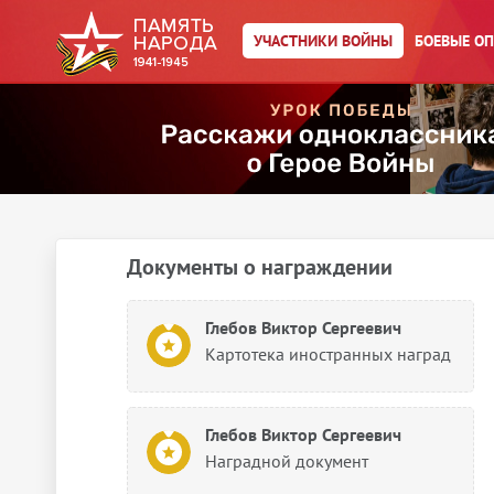
УЧАСТНИКИ ВОЙНЫ
БОЕВЫЕ О
Глебов Виктор Сергеевич
Именной список части
Глебов Виктор Сергеевич
Именной список части
Документы о награждении
Глебов Виктор Сергеевич
Картотека иностранных наград
Глебов Виктор Сергеевич
Наградной документ