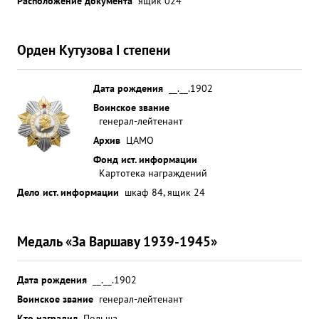
Расположение документа
ящик 024
Орден Кутузова I степени
Дата рождения
__.__.1902
Воинское звание
генерал-лейтенант
Архив
ЦАМО
Фонд ист. информации
Картотека награждений
Дело ист. информации
шкаф 84, ящик 24
Медаль «За Варшаву 1939-1945»
Дата рождения
__.__.1902
Воинское звание
генерал-лейтенант
Кто наградил
Польша