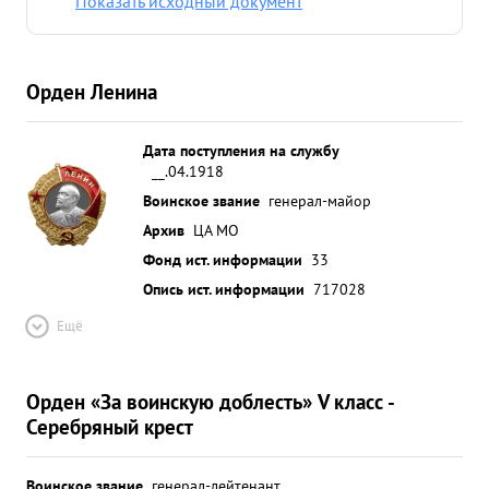
Показать исходный документ
шести летнюю и семи месячную службу в Красной
Армии достоин награждения орденом л ЕНИН А.
...»
Орден Ленина
Дата поступления на службу
__.04.1918
Воинское звание
генерал-майор
Архив
ЦА МО
Фонд ист. информации
33
Опись ист. информации
717028
Ещё
Орден «За воинскую доблесть» V класс -
Серебряный крест
Воинское звание
генерал-лейтенант