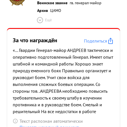
Воинское звание
гв. генерал-майор
Архив
ЦАМО
Ещё
За что награждён
Поделиться
«... Гвардии Генерал-майор АНДРЕЕВ тактически и
оперативно подготовленный Генерал. Имеет опыт
штабной и командной работы Хорошо знает
природу еменного боях Правильно организует и
руководит боем. Учит свои войска для
выполнения сложных боевых операции. Со
стороны тов. .АНДРЕЕВА необходимо повысить
требовательность к своему штабу в изучении
противника и в руководстве боем. Смелый и
решительный На все недостатки в работе
реагирует и устраняет их. Занимаемой должности
Текст распознан автоматически
соотв етствует. За добросов естную двадцати