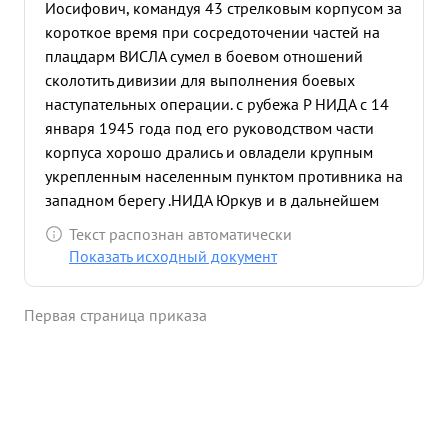
Иосифович, командуя 43 стрелковым корпусом за
короткое время при сосредоточении частей на
плацдарм ВИСЛА сумел в боевом отношений
сколотить дивизии для выполнения боевых
наступательных операции. с рубежа Р НИДА с 14
января 1945 года под его руководством части
корпуса хорошо дрались и овладели крупным
укрепленным населенным пунктом противника на
западном берегу .НИДА Юркув и в дальнейшем
развивая успех на запад заняли крупные
Текст распознан автоматически
населенные пункты: Дзеронжня, Дзелощице
Показать исходный документ
Мехув Вольбром Огродзенец, Олькуш, Бляндув
Славкув. в боях за Славкув только 22 января 1945
Первая страница приказа
года части корпуса отбили 16 контратак
противника .в боях за гор. Стшемешице 23 января
отбито 11 контратак противника, где уничтожено
12 танков из них 7 танков "Тигр" , кроме того
уничтожено 6 самоходных пушек противника.
Частями корпуса с 14 января 1945 года взято