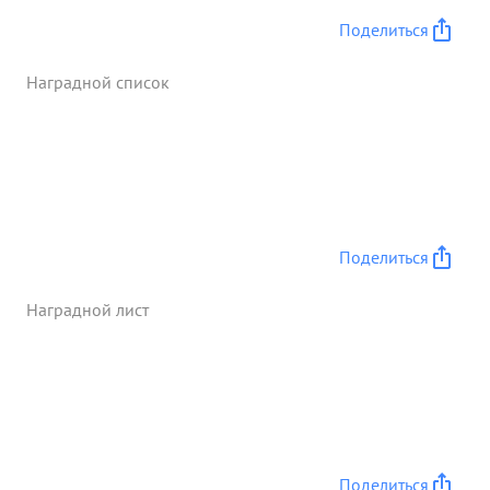
трофей: :орудии 45, минометов 24 пулеметов 120
Поделиться
винтовок и автоматов 1550, автомашин 200
складов 42.Взято в плен 375 солдат и офицеров
Наградной список
противника. с этого же времени уничтожено
орудии 40 танков 21, автомашин 65 и живой силы
противника 13500 солдат и офицеров. ...»
Поделиться
Наградной лист
Поделиться