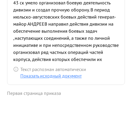
43 ск умело организовал боевую деятельность
дивизии и создал прочную оборону. В период
июльско-августовских боевых действий генерал-
майор АНДРЕЕВ направил действия дивизии на
обеспечение выполнения боевых задач
,наступающих соединений, а также по личной
инициативе и при непосредственном руководстве
организовал ряд частных операций частей
корпуса, действия которых обеспечили их
выполнение и дивизии улучшили свои позиции.
Текст распознан автоматически
Генерал-майор АНДРЕЕВ систематически и
Показать исходный документ
тщательно руководит деятельностью
разведподразделений дивизии, обеспечивая
Первая страница приказа
постоянное знание группировки противника
перед фронтом корпуса. ...»