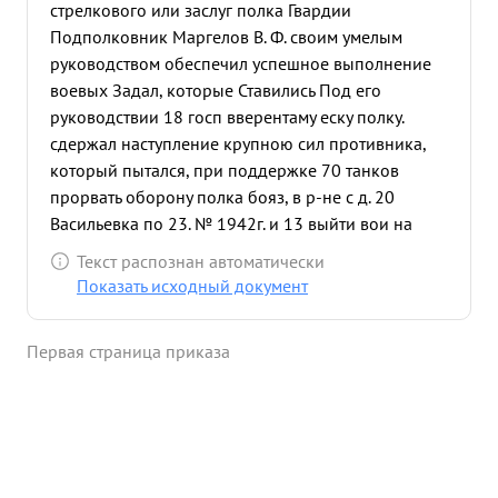
стрелкового или заслуг полка Гвардии
Подполковник Маргелов В. Ф. своим умелым
руководством обеспечил успешное выполнение
воевых Задал, которые Ставились Под его
руководствии 18 госп вверентаму еску полку.
сдержал наступление крупною сил противника,
который пытался, при поддержке 70 танков
прорвать оборону полка бояз, в р-не с д. 20
Васильевка по 23. № 1942г. и 13 выйти вои на
нанес соединение противнику 10 вражеской
Текст распознан автоматически
Большие группировкой, окруженной в в р-не
Показать исходный документ
Столннграда. 18 3-х дневных потери в технике и в
живой силе Этим самым 13 госп Блестяже
Первая страница приказа
выполнил задачу одержов врага до подхода
главных сил 2 гвардейской Армии. Дуководимый
Марчеловым полк не менее успении Разрешил
последующие наступательные операции на
укрепив шегося противника в Антоновка,
Кругляков, Шестиков, В Результате этих воев 13