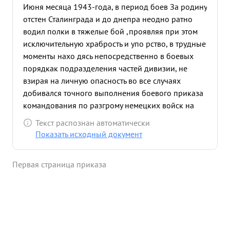
Июня месяца 1943-года, в период боев За родину
отстен Сталинграда и до днепра неодно ратно
водил полки в тяжелые бой ,проявляя при этом
исключительную храбрость и упо рство, в трудные
моменты нахо дясь непосредственно в боевых
порядкак подразделения частей дивизии, не
взирая на личную опасность во все случаях
добивался точного выполнения боевого приказа
командования по разгрому немецких войск на
сильно украденной оборонной полосе немцев: на
Текст распознан автоматически
реке КАЛЬМИУСЕ и МОЛОЧНАЯ, а так же в
Показать исходный документ
онбассе. Ю-Сентяб 1943-года нахо ясь в 9-м Гв.СП
с выходом командира полка Ио строя, принял на
Первая страница приказа
себя командование полком решительным
наступлением первым с полком ворвался в
оборону противн сивника,прорвал ее, пресле дуя
противника умело маневрируя, об справа
овладел крупной ж.д.станцией и го родом
ВОЛНОВАЯ где уничтожено: более 700 солдат и