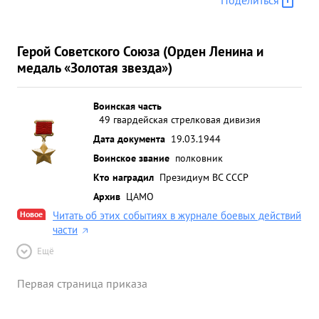
Поделиться
МОЛОЧНАЯ О так же руководство по о
дразделениями по воятию Г.КАЛОВКА вполне
достоин правительственной награды ордена ...»
Герой Советского Союза (Орден Ленина и
медаль «Золотая звезда»)
Воинская часть
49 гвардейская стрелковая дивизия
Дата документа
19.03.1944
Воинское звание
полковник
Кто наградил
Президиум ВС СССР
Архив
ЦАМО
Новое
Читать об этих событиях в журнале боевых действий
части
Ещё
Первая страница приказа