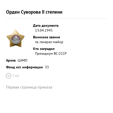
вольствием-5. За четкое и умелое управление
частями дивизии в бою. Успешно совершенный
Орден Суворова II степени
прорыв линии " МАРГАРИТА " в результате чего
были введены танковые соединения
Дата документа
расширяющие плацдарм для наступающих частей
13.04.1945
Армии и дальнейшее успешное выполнение
Воинское звание
поставленных боевых задач по окружению
гв. генерал-майор
Венгерской столицы Гор. БУДАПЕШТ. Проявленное
Кто наградил
при этом личное мужество и геройство в борьбе
Президиум ВС СССР
против немецко-венгерских ...»
Архив
ЦАМО
Фонд ист. информации
33
Ещё
Первая страница приказа