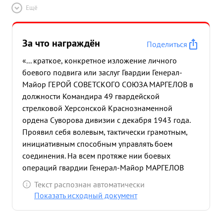
Ещё
За что награждён
Поделиться
«... краткое, конкретное изложение личного
боевого подвига или заслуг Гвардии Генерал-
Майор ГЕРОЙ СОВЕТСКОГО СОЮЗА МАРГЕЛОВ в
должности Командира 49 гвардейской
стрелковой Херсонской Краснознаменной
ордена Суворова дивизии с декабря 1943 года.
Проявил себя волевым, тактически грамотным,
инициативным способным управлять боем
соединения. На всем протяже нии боевых
операций гвардии Генерал-Майор МАРГЕЛОВ
умело сочитал взаимодействие родов войск,
Текст распознан автоматически
обдуманно и правильно оценивал обстановку и
Показать исходный документ
силы противника в результате чего выполнение
боевых задач 49 гвардейской дивизией решались