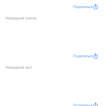
чести захватил в качестве трофеев 2 танка, 12
Поделиться
пушек, 2 зенитных установки, 6 пулеметов и
уничто жел более 900 солдат и офицеров пр-ка
Наградной список
36 танков и оронеманию В того 30 д. Шестаков т.
Маркелов был Серьеяно Контужен то через д-х
суток вернулся встрой. Волевой и бесстрашный
крепен полк своими успехатил обязан его
твердому и умелому Руководов ...»
Поделиться
Наградной лист
Поделиться