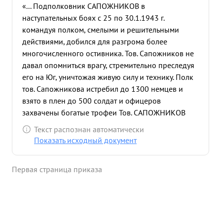
«... Подполковник САПОЖНИКОВ в
наступательных боях с 25 по 30.1.1943 г.
командуя полком, смелыми и решительными
действиями, добился для разгрома более
многочисленного остивника. Тов. Сапожников не
давал опомниться врагу, стремительно преследуя
его на Юг, уничтожая живую силу и технику. Полк
тов. Сапожникова истребил до 1300 немцев и
взято в плен до 500 солдат и офицеров
захвачены богатые трофеи Тов. САПОЖНИКОВ
достоин Правительственной награды Ордена
Текст распознан автоматически
Красное Знамя". ...»
Показать исходный документ
Первая страница приказа