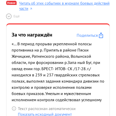
Новое
Читать об этих событиях в журнале боевых действий
части
Ещё
За что награждён
Поделиться
«... В период прорыва укрепленной полосы
противника на р. Припять в районе Пяски
Жечицкие, Ратненского района, Волынской
области, при форсировании р.Запа ный Буг, при
овлад ении гор. БРЕСТ- ИТОВ- СК /17-28. г./
находился в 239 и 237 гвардейских стрелковых
полках, выполнял задания командира дивизии по
контролю и проверке исполнения полками
боевых приказов. Умелым и мужественным
исполнением контроля содействовал успешному
выполнению полками поставленных перед ними
Текст распознан автоматически
задач. ...»
Показать исходный документ