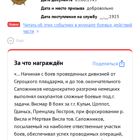
Дата и место призыва
добровольно
Дата поступления на службу
__.__.1923
Новое
Читать об этих событиях в журнале боевых действий
части
Ещё
За что награждён
Поделиться
«... Начиная с боев проведенных дивизией от
Сероцкого плацдарма, и до тов. окончательного
Сапожников неоднократно разгрома немецких
выполнял оккупантов сложные боевые под.г.
задачи. Висмар В боях за г.г. Кульм, Цоппот,
Гданьск, Пренцлау, Гюстров, при форсировании р.
Висла и Мертвая Висла тов. Сапожников,
посылаемый на наиболее отвественные участки
боев, обеспечивал успех проводимых операций,