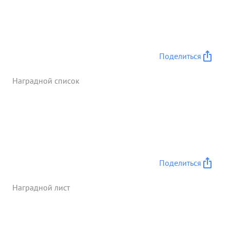
достижения хорошего и отличного качества
ремонта самолетов и моторов ,за
энергичнозучастье в обеспечениипереныполния
годового плана командование БВА Тов. Сариев
достоин представления ПРАРИТЕЛЯ ствечной ...»
Поделиться
Наградной список
Поделиться
Наградной лист