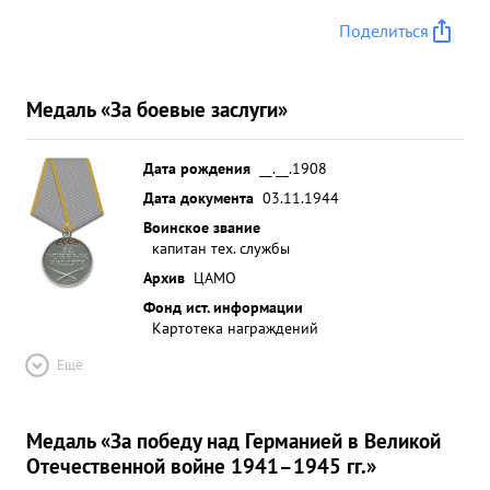
улучшилось. за 8 м чев 1944г. хорошо органи
Поделиться
зовал контрольную работу обеспечив 6
соответствий с технологией ремонта Кремину 160
моторов и до самолетов. имея большой опыт
Медаль «За боевые заслуги»
энергично передает его офицерскому и
сержантскому составу. Практической работой
Дата рождения
__.__.1908
доказал преданность нашей Ро дине ...»
Дата документа
03.11.1944
Воинское звание
капитан тех. службы
Архив
ЦАМО
Фонд ист. информации
Картотека награждений
Ещё
Медаль «За победу над Германией в Великой
Отечественной войне 1941–1945 гг.»