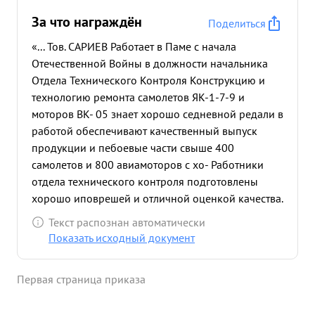
За что награждён
Поделиться
«... Тов. САРИЕВ Работает в Паме с начала
Отечественной Войны в должности начальника
Отдела Технического Контроля Конструкцию и
технологию ремонта самолетов ЯК-1-7-9 и
моторов ВК- 05 знает хорошо седневной редали в
работой обеспечивают качественный выпуск
продукции и пебоевые части свыше 400
самолетов и 800 авиамоторов с хо- Работники
отдела технического контроля подготовлены
хорошо иповрешей и отличной оценкой качества.
Своевременный контроль за технологическим
Текст распознан автоматически
процессом производе ства в установленные
Показать исходный документ
сроки обеспечило мастерским выполнение
досречно плана 1944г, квартала 1945г по
Первая страница приказа
самолетам и моторам на 147%. За умелое
руководство отделом технического контроля в