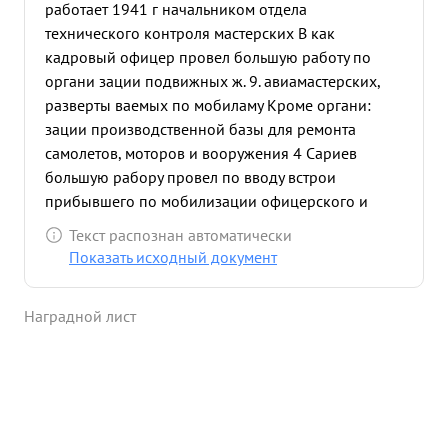
работает 1941 г начальником отдела
технического контроля мастерских В как
кадровый офицер провел большую работу по
органи зации подвижных ж. 9. авиамастерских,
разверты ваемых по мобиламу Кроме органи:
зации производственной базы для ремонта
самолетов, моторов и вооружения 4 Сариев
большую рабору провел по вводу встрои
прибывшего по мобилизации офицерского и
рядового состава для формирования
Текст распознан автоматически
авиамастерских В дни отечественной вой ны
Показать исходный документ
организовал и хорошо подготовил отдел
технического контроля Последний под его
Наградной лист
руководством обеспечил приемку 2 самолетов и
390 моторов за первое полугодие 1944г
авиациатерские по количествен ному и
расственному выполнению плана ремо нта
вышели на первое место в Армии. В текущем году
качеево ремонта материальной части значительно