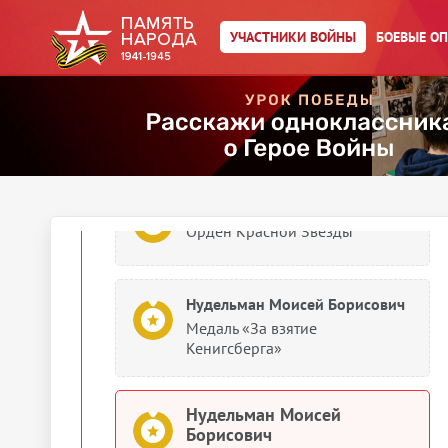
Нудельман Моисей Борисович
УЧАСТНИКИ ВОЙНЫ
БОЕВЫЕ О
Орден Красного Знамени
1945
Документы о награждении
Нудельман Моисей Борисович
Орден Красной Звезды
Нудельман Моисей Борисович
Медаль «За взятие
Кенигсберга»
Нудельман Моисей
Борисович