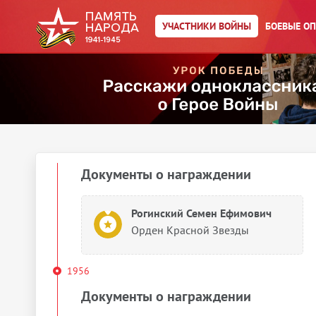
Медаль «За боевые заслуги»
УЧАСТНИКИ ВОЙНЫ
БОЕВЫЕ О
Рогинский Семен Ефимович
Медаль «За победу над
Германией в Великой
Отечественной войне 1941–
1945 гг.»
1950
Документы о награждении
Рогинский Семен Ефимович
Орден Красной Звезды
1956
Документы о награждении