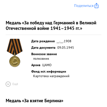
своевременно и точно доносил положение на
Поделиться
фронте, что давало возможность быстро и
эффектив но выполнять боевые задачи.
Своевременно наводил своих истребителей на
Медаль «За победу над Германией в Великой
бомбардировщиков противника, тем самым
Отечественной войне 1941–1945 гг.»
срывал бомбардировку наших войск. На
Белорусском фронте неоднократно выезжал с
Дата рождения
__.__.1908
передовыми командами на передовые
Дата документа
09.05.1945
аэродромы, организовавывал боевую работу
Воинское звание
приходящих частей. Частями дивизии на
полковник
Белорусском фронте произведено 1700 боевых
Архив
ЦАМО
самолетовылетов, по в воздушных боях сбито 72
Фонд ист. информации
самолета противника. ...»
Картотека награждений
Ещё
Медаль «За взятие Берлина»