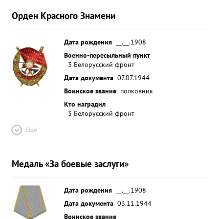
пункте правления Воздушным боем передовой
Орден Красного Знамени
линии. ...»
Дата рождения
__.__.1908
Военно-пересыльный пункт
3 Белорусский фронт
Дата документа
07.07.1944
Воинское звание
полковник
Кто наградил
3 Белорусский фронт
Ещё
Медаль «За боевые заслуги»
Дата рождения
__.__.1908
Дата документа
03.11.1944
Воинское звание