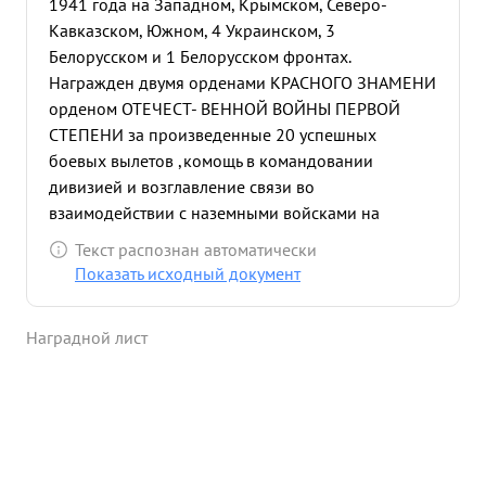
1941 года на Западном, Крымском, Северо-
Кавказском, Южном, 4 Украинском, 3
Белорусском и 1 Белорусском фронтах.
Награжден двумя орденами КРАСНОГО ЗНАМЕНИ
орденом ОТЕЧЕСТ- ВЕННОЙ ВОЙНЫ ПЕРВОЙ
СТЕПЕНИ за произведенные 20 успешных
боевых вылетов ,комощь в командовании
дивизией и возглавление связи во
взаимодействии с наземными войсками на
станции наведения, и медалью "ЗА БОЕВЫЕ
Текст распознан автоматически
ЗАСЛУГИ" за выслугу лет в Красной Армии. После
Показать исходный документ
получения последней Правительственной
награды с июля 1944 г по сентября 1944 года
Наградной лист
непосредственной находился на передовых
линиях фронтах по взаимодействию авиации с
наземными войсками и настанции наведения
командовал воздушными боями в воздухе, на 3
Белорусском фронте. Находясь на передовых
линиях фронта и радиостанциях наведения