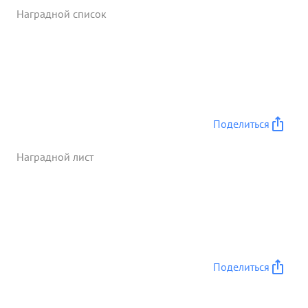
бой используя все резервы полка, что дало
Наградной список
возможность очистить всю южную и юго-
Западную части Люблина и открыть дорогу через
Люблин для движения дивизии За этот бой полк
представлен к присвоению наименование
Люблинсках " ...»
Поделиться
Наградной лист
Поделиться