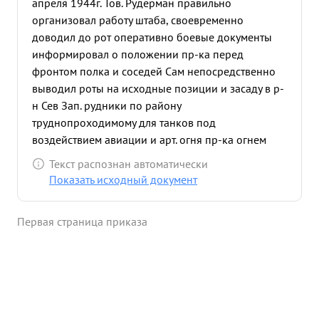
апреля 1944г. Тов. Рудерман правильно
организовал работу штаба, своевременно
доводил до рот оперативно боевые документы
информировал о положении пр-ка перед
фронтом полка и соседей Сам непосредственно
выводил роты на исходные позиции и засаду в р-
н Сев Зап. рудники по району
труднопроходимому для танков под
воздействием авиации и арт. огня пр-ка огнем
танков из засад было приостановлено
Текст распознан автоматически
продвижение противника 2 Ковельскому шоссе,
Показать исходный документ
тем самым восстановлено положение на правом
орлан 132 СД. В наступательную операцию. 11.04.
Первая страница приказа
44г. правильно организовал взаимодействие
танков с нехотой и сопровождающей атаку
артиллерией. тов. Рудержан культ рный и
грамотный штабной офицер совершенстве
знающий работу. служит примером всему
офицерскому составу полка ...»