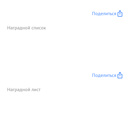
технике в бою проявляет смелость отвагу и уменье
командовать в любых условияхза успешный
Поделиться
разгром немцев и мужественные действия умелое
коман дование полком. личную отвагу. мужество и
Наградной список
героизм проявленные в боях. ...»
Поделиться
Наградной лист