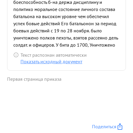
боеспособность б-на держа дисциплину и
политико моральное состояние личного состава
батальона на высоком уровне чем обеспечил
успех бовые действий Его батальонон за период
боевых действий с 19 по 28 ноября. было
уничтожено полков пехоты, взятов рассеяно дель
солдат. и офицеров. У бита до 1700, Уничтожено
Орудия 25 танков 4. Сбито 3 самолета. Взяты
Текст распознан автоматически
трофеи свыше 24 Мотоцыклов завтобуса 60
Показать исходный документ
штобными документы т. Рудерман лично
уничтожил Станко орудия пто, Полковую пушку, 2
Первая страница приказа
автомобия с военным грузом п. ехоты мативнов
до 150 солдат и офицеров, 10 поводок с грузом.
Достоин правительственной награды ордена
Красная звезда". ...»
Поделиться