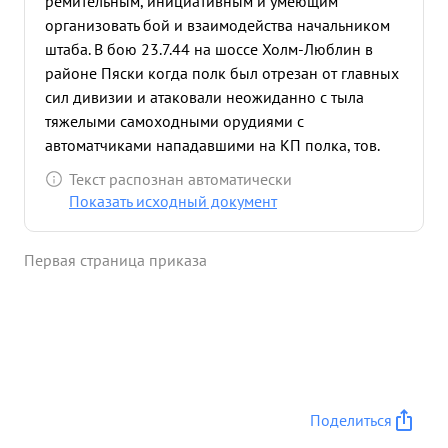
ремительным, инициативным и умеющим
организовать бой и взаимодейства начальником
штаба. В бою 23.7.44 на шоссе Холм-Люблин в
районе Пяски когда полк был отрезан от главных
сил дивизии и атаковали неожиданно с тыла
тяжелыми самоходными орудиями с
автоматчиками нападавшими на КП полка, тов.
кудерман проявив инициативу организовать
Текст распознан автоматически
оборону КП и круговую оборону полка
Показать исходный документ
организовал умело контратаку тремя легкими
танками при поддержке сборной группы из
Первая страница приказа
тыловых бойцов и штабных офицеров. В
результате тяжелое положение было
восстановлено. Подбито 2 тяжелых самоходных
орудия, захвачено одно самоходное исправное
орудие, уничтожено более 50 автоматчиков
противника 15 солдат и офицеров в плен Полк
потерь при этом не имел В боях на улицах
Поделиться
Люблина 24.7.44г. Умело организовал уличный