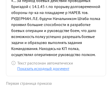
«... За период боевых действий проводимых
Бригадой с 14.1.45 г. по прорыву долговременной
обороны пр-ка на плацдарме р НАРЕВ. тов.
РУДЕРМАН. Л.Е. будучи Начальником Штаба полка
проявил большие способности в разработке
боевых операции и руководстве боем, что дало
возможность полку успешно разрешать боевые
задачи и образцово выполнять задания
Командования. Находясь на КП полка,
осуществлял оперативное руководство полком.
быстро отдавал четко отработанные приказания.
Текст распознан автоматически
в бою по овладению опорными пунктами пр-ка -
Показать исходный документ
ШВЕЛИЦЕ ЧЕРНОСТУВ. глодово. и гор. ГОЛЫМИН-
СТАРЫ. успешно заменил вышедшего из строя К-
Первая страница приказа
ра полка и в преследовании пр-ка показал
большое тактическое уменье добившись крупных
успехов. в боях по очищению Г.ДАНЦИГ от
немецких захватчиков показал образцы ведения
боя. нанеся пр-ку огромный урон в живой силе и