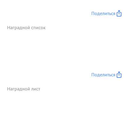
технике в бою проявляет смелость отвагу и уменье
командовать в любых условияхза успешный
Поделиться
разгром немцев и мужественные действия умелое
коман дование полком. личную отвагу. мужество и
Наградной список
героизм проявленные в боях. ...»
Поделиться
Наградной лист