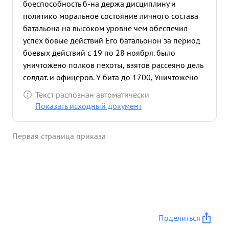
боеспособность б-на держа дисциплину и
политико моральное состояние личного состава
батальона на высоком уровне чем обеспечил
успех бовые действий Его батальонон за период
боевых действий с 19 по 28 ноября. было
уничтожено полков пехоты, взятов рассеяно дель
солдат. и офицеров. У бита до 1700, Уничтожено
Орудия 25 танков 4. Сбито 3 самолета. Взяты
Текст распознан автоматически
трофеи свыше 24 Мотоцыклов завтобуса 60
Показать исходный документ
штобными документы т. Рудерман лично
уничтожил Станко орудия пто, Полковую пушку, 2
Первая страница приказа
автомобия с военным грузом п. ехоты мативнов
до 150 солдат и офицеров, 10 поводок с грузом.
Достоин правительственной награды ордена
Красная звезда". ...»
Поделиться