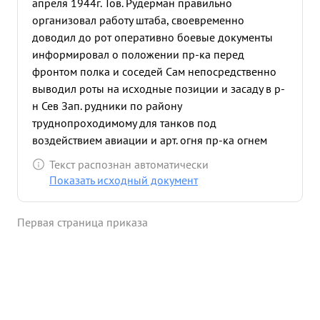
апреля 1944г. Тов. Рудерман правильно
организовал работу штаба, своевременно
доводил до рот оперативно боевые документы
информировал о положении пр-ка перед
фронтом полка и соседей Сам непосредственно
выводил роты на исходные позиции и засаду в р-
н Сев Зап. рудники по району
труднопроходимому для танков под
воздействием авиации и арт. огня пр-ка огнем
танков из засад было приостановлено
Текст распознан автоматически
продвижение противника 2 Ковельскому шоссе,
Показать исходный документ
тем самым восстановлено положение на правом
орлан 132 СД. В наступательную операцию. 11.04.
Первая страница приказа
44г. правильно организовал взаимодействие
танков с нехотой и сопровождающей атаку
артиллерией. тов. Рудержан культ рный и
грамотный штабной офицер совершенстве
знающий работу. служит примером всему
офицерскому составу полка ...»