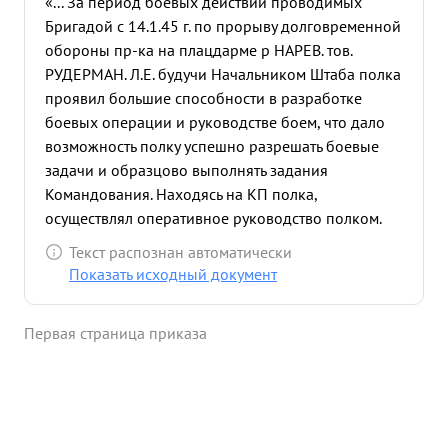
«... За период боевых действий проводимых
Бригадой с 14.1.45 г. по прорыву долговременной
обороны пр-ка на плацдарме р НАРЕВ. тов.
РУДЕРМАН. Л.Е. будучи Начальником Штаба полка
проявил большие способности в разработке
боевых операции и руководстве боем, что дало
возможность полку успешно разрешать боевые
задачи и образцово выполнять задания
Командования. Находясь на КП полка,
осуществлял оперативное руководство полком.
быстро отдавал четко отработанные приказания.
Текст распознан автоматически
в бою по овладению опорными пунктами пр-ка -
Показать исходный документ
ШВЕЛИЦЕ ЧЕРНОСТУВ. глодово. и гор. ГОЛЫМИН-
СТАРЫ. успешно заменил вышедшего из строя К-
Первая страница приказа
ра полка и в преследовании пр-ка показал
большое тактическое уменье добившись крупных
успехов. в боях по очищению Г.ДАНЦИГ от
немецких захватчиков показал образцы ведения
боя. нанеся пр-ку огромный урон в живой силе и