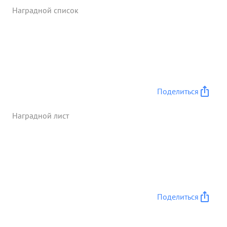
бой используя все резервы полка, что дало
Наградной список
возможность очистить всю южную и юго-
Западную части Люблина и открыть дорогу через
Люблин для движения дивизии За этот бой полк
представлен к присвоению наименование
Люблинсках " ...»
Поделиться
Наградной лист
Поделиться