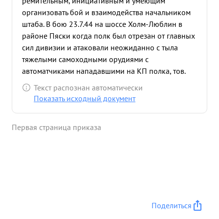
ремительным, инициативным и умеющим
организовать бой и взаимодейства начальником
штаба. В бою 23.7.44 на шоссе Холм-Люблин в
районе Пяски когда полк был отрезан от главных
сил дивизии и атаковали неожиданно с тыла
тяжелыми самоходными орудиями с
автоматчиками нападавшими на КП полка, тов.
кудерман проявив инициативу организовать
Текст распознан автоматически
оборону КП и круговую оборону полка
Показать исходный документ
организовал умело контратаку тремя легкими
танками при поддержке сборной группы из
Первая страница приказа
тыловых бойцов и штабных офицеров. В
результате тяжелое положение было
восстановлено. Подбито 2 тяжелых самоходных
орудия, захвачено одно самоходное исправное
орудие, уничтожено более 50 автоматчиков
противника 15 солдат и офицеров в плен Полк
потерь при этом не имел В боях на улицах
Поделиться
Люблина 24.7.44г. Умело организовал уличный