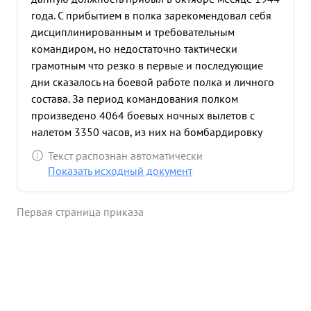
года. С прибытием в полка зарекомендовал себя
дисциплинированным и требовательным
командиром, но недостаточно тактически
грамотным что резко в первые и последующие
дни сказалось на боевой работе полка и личного
состава. За период командования полком
произведено 4064 боевых ночных вылетов с
налетом 3350 часов, из них на бомбардировку
живой силы и техники противника 2914 вылетов,
Текст распознан автоматически
на разведку-151. За период операции с 1 января
Показать исходный документ
1945 года полком произведено 2219 боевых
ночных вылетов с налетом 1637 часов, из них на
Первая страница приказа
разведку 59 вылетов. Не боевые вылеты на связь
19 с налетом 18 часов. Сброшено 372 тонны бомб
разного калибра нанеся ущерб противнику:
уничтожено 5 автомашин, 8 зенитных пулеметов,
вызвано 34 взрыва, создано 120 очагов пожара,
,отмечено 37 попаданий в строения и попаданий