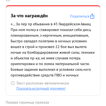
За что награждён
Поделиться
«... За пер пр ебывания в 45 Гвардейском Авиац
При ном полку а стажировке показал себя дисц
плинированным, э нергичным, инициативным,
Быстро овладел полетами в ночных условиях
вошел в строй и произвел 22 бое вых вылета
ночью на бомбардирование живой силы, техники
и объектов пр-ка, не имея случаев потерь
ориентировки и по ломок материальной части.
Боевые задания выполнял в условиях силь ного
противодействия средств ПВО и ночных
истребителе пр-ка. в период подготовки к
Текст распознан автоматически
наступлению аших войск на плацдарме Рогачев-
Показать исходный документ
Бобруйск, выполняя боевые задания по разведк с
расположения живой силы и техники пр-ка был
Первая страница приказа
дважды подбит зенитной артиллерией над целью