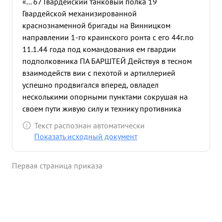
«... 67 Гвардейский танковый полка 19
Гвардейской механизированной
краснознаменной бригады на Винницком
направлении 1-го краинского ронта с его 44г.по
11.1.44 года под командования ем гвардии
подполковника ПА БАРШТЕЙ Действуя в тесном
взаимодейств вии с пехотой и артиллерией
успешно продвигался вперед, овладел
несколькими опорными пунктами сокрушая на
своем пути живую силу и технику противника
Личный состав под кома ндова нием тов. ШЕТЕИН
Текст распознан автоматически
действовал смело решительно прорывая оборону
Показать исходный документ
противника уходил далеко вперед Переризал
дороги и пути противника, нанося ему тяжелый
Первая страница приказа
урон в технике и живой силе. Лично гвардии
подполковник БА ТЕТЕЙН проявлял образцы
мужества и отваги, смелыми и решительными
действиями и налетами нару ал коммуникации
противника. а период с 11.1.44г.по 28.1.44г полк