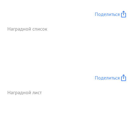
на этом же направлении вел тяжелые
оборонительные бои с успехом отражая яростные
Поделиться
натиски евосходящих сил противника. За этот
период полком уничтожено до 1000 солдат и
Наградной список
офицеров, 13 танков до 30 автомашин, пушки 7
станковых пулеметов и много др. военного
имущества противника. В этих боях тов.
БАРШТЕЙН проявил большое мужество
спокойствие в самые тяжелые моменты и умение
руководить боем находясь все время на
передовой. ...»
Поделиться
Наградной лист