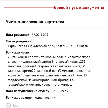
Боевой путь и документы
Учетно-послужная картотека
Дата рождения
22.02.1905
Место рождения
Украинская ССР, Одесская обл., Балтский р-н, г. Балта
Воинская часть
25 танковый корпус
5 танковый полк 3 мотострелковой
дивизии
Калининский фронт
5 танковый корпус
255
танковая бригада
1 гвардейская танковая бригада
1
танковая армия
22 танковый полк
3 механизированный
корпус
67 отдельный гвардейский танковый полк 19
гвардейской механизированной бригады 8
гвардейского механизированного корпуса
Дата поступления на службу
12.09.1923
Воинское звание
подполковник
Ещё